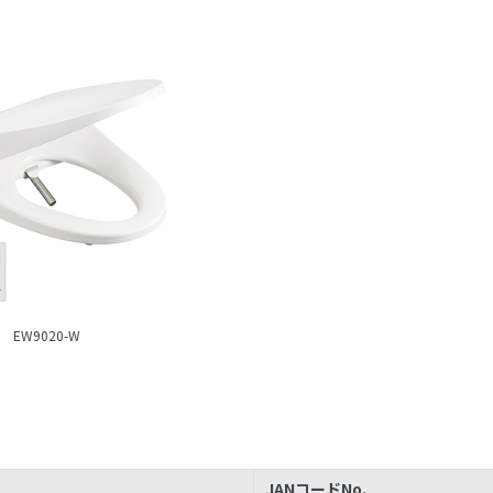
EW9020-W
JANコードNo.