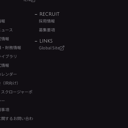
RECRUIT
情報
採用情報
ニュース
募集要項
営情報
LINKS
績・財務情報
Global Site
ライブラリ
式情報
カレンダー
Q（IR向け）
ィスクロージャーポ
シー
責事項
Rに関するお問い合わ