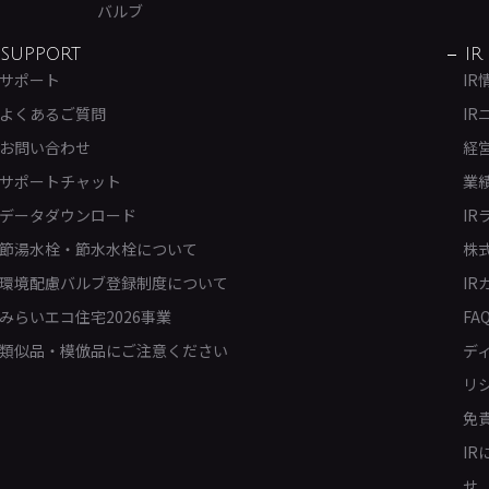
バルブ
SUPPORT
IR
サポート
IR
よくあるご質問
IR
お問い合わせ
経
サポートチャット
業
データダウンロード
IR
節湯水栓・節水水栓について
株
環境配慮バルブ登録制度について
IR
みらいエコ住宅2026事業
FA
類似品・模倣品にご注意ください
デ
リ
免
I
せ