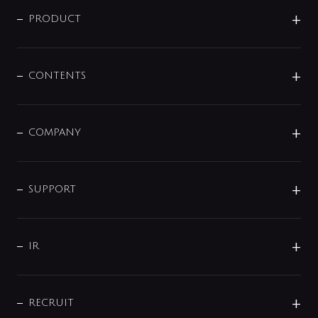
ニュースリリース
商品に関して
PRODUCT
展示会
混合栓
企業情報
センサー・タッチ水栓
その他
CONTENTS
セットアイテム
MIZUBA（ミズバ）
予洗い水栓
プレパシュ＋
洗面器・手洗器
単水栓
COMPANY
みらいエコ住宅2026
事業について
シャワー
企業情報
インテリア・アクセサリー
SMART FINE BUBBLE
ORIGINAL GRAPHIC
企業理念
SUPPORT
分岐
コーポレートメッセージ
水栓部品
水まわり解決帖
サポート
CSR
バルブ
よくあるご質問
じぶんシャワーが見つかる
会社概要
シャワインフォ
IR
配管システム
お問い合わせ
沿革
配管部材
IENI
IR情報
サポートチャット
ブランド・グループ紹介
キッチン周辺用品
IRニュース
データダウンロード
RECRUIT
事業所案内
バス・空調周辺用品