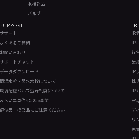
水栓部品
バルブ
SUPPORT
IR
サポート
IR
よくあるご質問
IR
お問い合わせ
経
サポートチャット
業
データダウンロード
IR
節湯水栓・節水水栓について
株
環境配慮バルブ登録制度について
IR
みらいエコ住宅2026事業
FA
類似品・模倣品にご注意ください
デ
リ
免
I