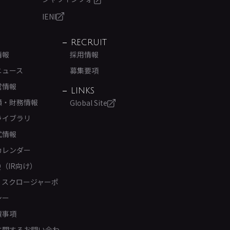
IENI
RECRUIT
情報
採用情報
ニュース
募集要項
営情報
LINKS
績・財務情報
Global Site
ライブラリ
式情報
カレンダー
Q（IR向け）
ィスクロージャーポ
シー
責事項
Rに関するお問い合わ