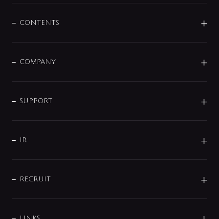
混合栓
企業情報
センサー・タッチ水栓
その他
CONTENTS
セットアイテム
MIZUBA（ミズバ）
予洗い水栓
プレパシュ＋
洗面器・手洗器
単水栓
COMPANY
みらいエコ住宅2026
事業について
シャワー
企業情報
インテリア・アクセサリー
SMART FINE BUBBLE
ORIGINAL GRAPHIC
企業理念
SUPPORT
分岐
コーポレートメッセージ
水栓部品
水まわり解決帖
サポート
CSR
バルブ
よくあるご質問
じぶんシャワーが見つかる
会社概要
シャワインフォ
IR
配管システム
お問い合わせ
沿革
配管部材
IENI
IR情報
サポートチャット
ブランド・グループ紹介
キッチン周辺用品
IRニュース
データダウンロード
RECRUIT
事業所案内
バス・空調周辺用品
経営情報
節湯水栓・節水水栓について
ショールーム
洗面周辺用品
採用情報
業績・財務情報
環境配慮バルブ登録制度について
水栓金具の製造工程
洗濯機周辺用品
募集要項
IRライブラリ
LINKS