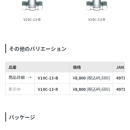
V10C-13-B
V10C-13-R
その他のバリエーション
品番
価格
JANコ
商品詳細
V10C-13-B
¥
8,800
(税込¥
9,680
)
497398
表示中
V10C-13-R
¥
8,800
(税込¥
9,680
)
497398
パッケージ