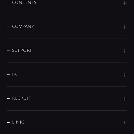
センサー・タッチ水栓
その他
CONTENTS
セットアイテム
MIZUBA（ミズバ）
予洗い水栓
プレパシュ＋
洗面器・手洗器
単水栓
COMPANY
みらいエコ住宅2026
事業について
シャワー
企業情報
インテリア・アクセサリー
SMART FINE BUBBLE
ORIGINAL GRAPHIC
企業理念
SUPPORT
分岐
コーポレートメッセージ
水栓部品
水まわり解決帖
サポート
CSR
バルブ
よくあるご質問
じぶんシャワーが見つかる
会社概要
シャワインフォ
IR
配管システム
お問い合わせ
沿革
配管部材
IENI
IR情報
サポートチャット
ブランド・グループ紹介
キッチン周辺用品
IRニュース
データダウンロード
RECRUIT
事業所案内
バス・空調周辺用品
経営情報
節湯水栓・節水水栓について
ショールーム
洗面周辺用品
採用情報
業績・財務情報
環境配慮バルブ登録制度について
水栓金具の製造工程
洗濯機周辺用品
募集要項
IRライブラリ
LINKS
みらいエコ住宅2026事業
トイレ周辺用品
株式情報
類似品・模倣品にご注意ください
ガーデニング周辺用品