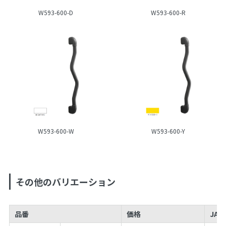
W593-600-D
W593-600-R
W593-600-W
W593-600-Y
その他のバリエーション
品番
価格
JAN