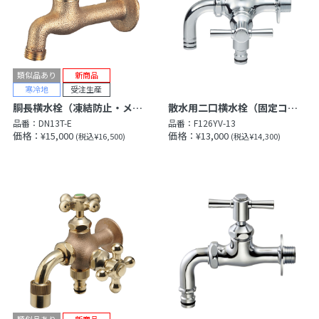
胴長横水栓（凍結防止・メッキ）（凍結防止・鋳肌）
散水用二口横水栓（固定コマ仕様）
品番：
DN13T-E
品番：
F126YV-13
価格：¥15,000
価格：¥13,000
(税込¥16,500)
(税込¥14,300)