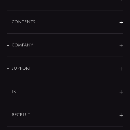
展示会
混合栓
企業情報
センサー・タッチ水栓
その他
CONTENTS
セットアイテム
MIZUBA（ミズバ）
予洗い水栓
プレパシュ＋
洗面器・手洗器
単水栓
COMPANY
みらいエコ住宅2026
事業について
シャワー
企業情報
インテリア・アクセサリー
SMART FINE BUBBLE
ORIGINAL GRAPHIC
企業理念
SUPPORT
分岐
コーポレートメッセージ
水栓部品
水まわり解決帖
サポート
CSR
バルブ
よくあるご質問
じぶんシャワーが見つかる
会社概要
シャワインフォ
IR
配管システム
お問い合わせ
沿革
配管部材
IENI
IR情報
サポートチャット
ブランド・グループ紹介
キッチン周辺用品
IRニュース
データダウンロード
RECRUIT
事業所案内
バス・空調周辺用品
経営情報
節湯水栓・節水水栓について
ショールーム
洗面周辺用品