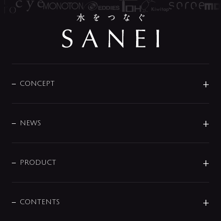
CONCEPT
BRAND
DESIGN
NEWS
ニュースリリース
商品に関して
PRODUCT
展示会
混合栓
企業情報
センサー・タッチ水栓
その他
CONTENTS
セットアイテム