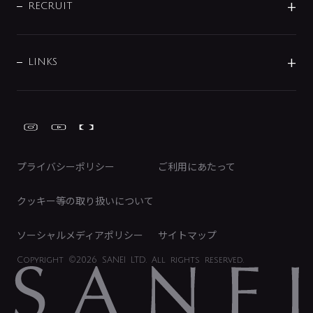
IRニュース
データダウンロード
RECRUIT
事業所案内
バス・空調周辺用品
経営情報
節湯水栓・節水水栓について
ショールーム
洗面周辺用品
採用情報
業績・財務情報
環境配慮バルブ登録制度について
水栓金具の製造工程
洗濯機周辺用品
募集要項
IRライブラリ
LINKS
みらいエコ住宅2026事業
トイレ周辺用品
株式情報
類似品・模倣品にご注意ください
ガーデニング周辺用品
Global Site
IRカレンダー
工具
FAQ（IR向け）
ディスクロージャーポリシー
免責事項
プライバシーポリシー
ご利用にあたって
IRに関するお問い合わせ
電子公告
クッキー等の取り扱いについて
ソーシャルメディアポリシー
サイトマップ
Copyright
©2026 SANEI LTD.
All rights reserved.