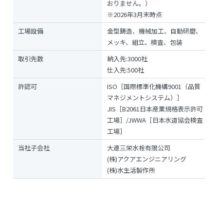
おりません。）
※2026年3月末時点
工場設備
金型鋳造、機械加工、自動研磨、
メッキ、組立、検査、包装
取引先数
納入先:3000社
仕入先:500社
許認可
ISO［国際標準化機構9001（品質
マネジメントシステム）
］
JIS［B2061日本産業規格表示許可
工場］/JWWA［日本水道協会検査
工場］
当社子会社
大連三栄水栓有限公司
(株)アクアエンジニアリング
(株)水生活製作所