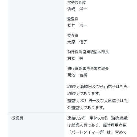
常勤監査役
浜﨑 洋一
監査役
松井 浩一
監査役
大原 信子
執行役員 営業統括本部長
村松 栄
執行役員 国際事業本部長
菊池 吉純
取締役 瀧勝巳及び永山祐子は社外
取締役であります。
監査役 松井浩一及び大原信子は社
外監査役であります。
従業員
連結827名 単体630名（従業員数
は就業人員であり、臨時雇用者数
［パートタイマー等］は、含めて