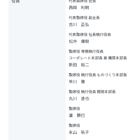
役員
代表取締役 会長
西岡 利明
代表取締役 副会長
吉川 正弘
代表取締役 社長執行役員
松井 優樹
取締役 専務執行役員
コーポレート本部長 兼 購買本部長
新田 裕二
取締役 執行役員 ものづくり本部長
早川 徹
取締役 執行役員 開発本部長
丸川 達也
取締役
瀧 勝巳
取締役
永山 祐子