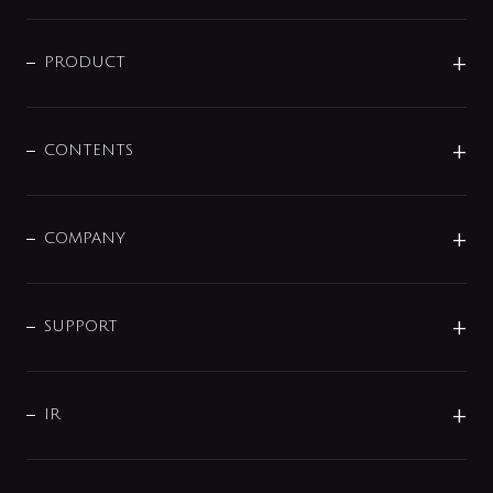
ニュースリリース
商品に関して
PRODUCT
展示会
混合栓
企業情報
センサー・タッチ水栓
その他
CONTENTS
セットアイテム
MIZUBA（ミズバ）
予洗い水栓
プレパシュ＋
洗面器・手洗器
単水栓
COMPANY
みらいエコ住宅2026
事業について
シャワー
企業情報
インテリア・アクセサリー
SMART FINE BUBBLE
ORIGINAL GRAPHIC
企業理念
SUPPORT
分岐
コーポレートメッセージ
水栓部品
水まわり解決帖
サポート
CSR
バルブ
よくあるご質問
じぶんシャワーが見つかる
会社概要
シャワインフォ
IR
配管システム
お問い合わせ
沿革
配管部材
IENI
IR情報
サポートチャット
ブランド・グループ紹介
キッチン周辺用品