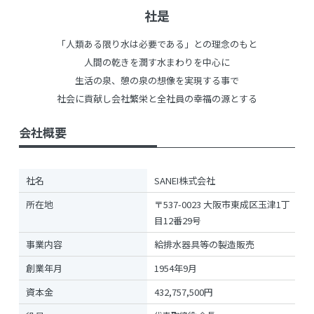
社是
「人類ある限り水は必要である」との理念のもと
人間の乾きを潤す水まわりを中心に
生活の泉、憩の泉の想像を実現する事で
社会に貢献し会社繁栄と全社員の幸福の源とする
会社概要
社名
SANEI株式会社
所在地
〒537-0023 大阪市東成区玉津1丁
目12番29号
事業内容
給排水器具等の製造販売
創業年月
1954年9月
資本金
432,757,500円