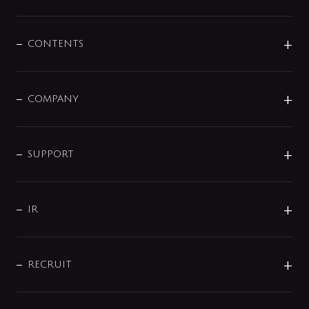
展示会
混合栓
企業情報
センサー・タッチ水栓
その他
CONTENTS
セットアイテム
MIZUBA（ミズバ）
予洗い水栓
プレパシュ＋
洗面器・手洗器
単水栓
COMPANY
みらいエコ住宅2026
事業について
シャワー
企業情報
インテリア・アクセサリー
SMART FINE BUBBLE
ORIGINAL GRAPHIC
企業理念
SUPPORT
分岐
コーポレートメッセージ
水栓部品
水まわり解決帖
サポート
CSR
バルブ
よくあるご質問
じぶんシャワーが見つかる
会社概要
シャワインフォ
IR
配管システム
お問い合わせ
沿革
配管部材
IENI
IR情報
サポートチャット
ブランド・グループ紹介
キッチン周辺用品
IRニュース
データダウンロード
RECRUIT
事業所案内
バス・空調周辺用品
経営情報
節湯水栓・節水水栓について
ショールーム
洗面周辺用品
採用情報
業績・財務情報
環境配慮バルブ登録制度について
水栓金具の製造工程
洗濯機周辺用品