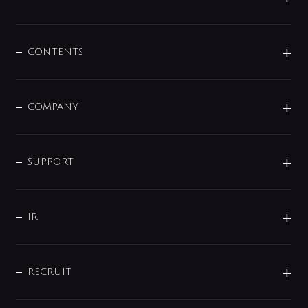
展示会
混合栓
企業情報
センサー・タッチ水栓
その他
CONTENTS
セットアイテム
MIZUBA（ミズバ）
予洗い水栓
プレパシュ＋
洗面器・手洗器
単水栓
COMPANY
みらいエコ住宅2026
事業について
シャワー
企業情報
インテリア・アクセサリー
SMART FINE BUBBLE
ORIGINAL GRAPHIC
企業理念
SUPPORT
分岐
コーポレートメッセージ
水栓部品
水まわり解決帖
サポート
CSR
バルブ
よくあるご質問
じぶんシャワーが見つかる
会社概要
シャワインフォ
IR
配管システム
お問い合わせ
沿革
配管部材
IENI
IR情報
サポートチャット
ブランド・グループ紹介
キッチン周辺用品
IRニュース
データダウンロード
RECRUIT
事業所案内
バス・空調周辺用品
経営情報
節湯水栓・節水水栓について
ショールーム
洗面周辺用品