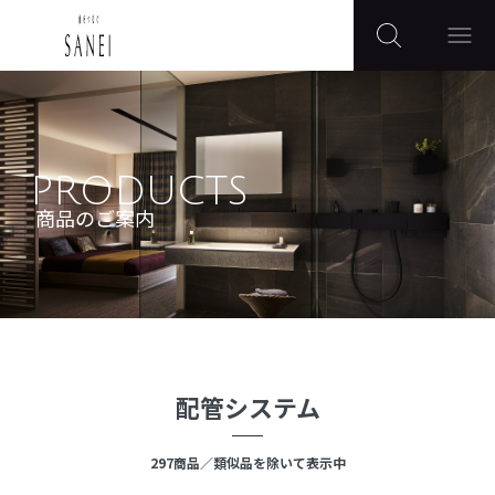
PRODUCTS
商品のご案内
配管システム
297
商品
／類似品を除いて表示中