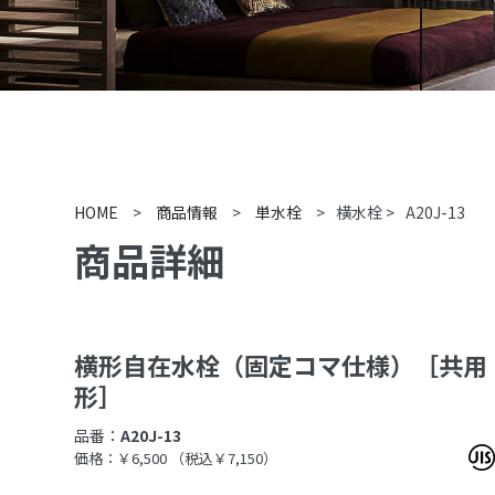
HOME
>
商品情報
>
単水栓
>
横水栓
>
A20J-13
商品詳細
横形自在水栓（固定コマ仕様）［共用
形］
品番：
A20J-13
価格：￥6,500
（税込￥7,150）