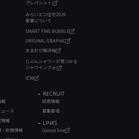
プレパシュ＋
みらいエコ住宅2026
事業について
SMART FINE BUBBLE
ORIGINAL GRAPHIC
水まわり解決帖
じぶんシャワーが見つかる
シャワインフォ
IENI
RECRUIT
情報
採用情報
ニュース
募集要項
営情報
LINKS
績・財務情報
Global Site