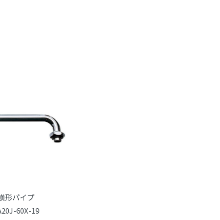
横形パイプ
A20J-60X-19