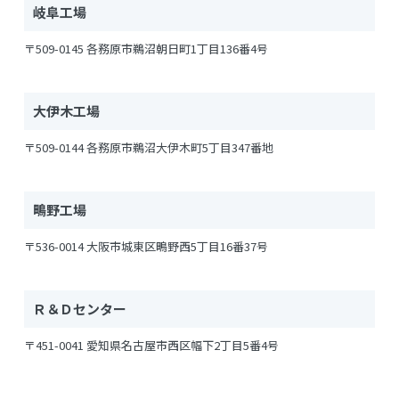
岐阜工場
〒509-0145 各務原市鵜沼朝日町1丁目136番4号
大伊木工場
〒509-0144 各務原市鵜沼大伊木町5丁目347番地
鴫野工場
〒536-0014 大阪市城東区鴫野西5丁目16番37号
Ｒ＆Ｄセンター
〒451-0041 愛知県名古屋市西区幅下2丁目5番4号