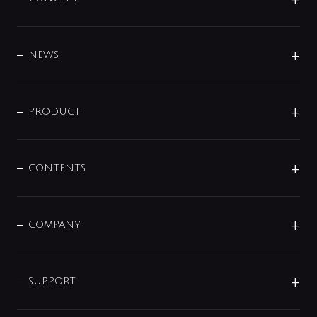
BRAND
DESIGN
NEWS
ニュースリリース
商品に関して
PRODUCT
展示会
混合栓
企業情報
センサー・タッチ水栓
その他
CONTENTS
セットアイテム
MIZUBA（ミズバ）
予洗い水栓
プレパシュ＋
洗面器・手洗器
単水栓
COMPANY
みらいエコ住宅2026
事業について
シャワー
企業情報
インテリア・アクセサリー
SMART FINE BUBBLE
ORIGINAL GRAPHIC
企業理念
SUPPORT
分岐
コーポレートメッセージ
水栓部品
水まわり解決帖