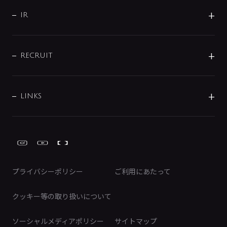
サポート
CSR
バルブ
よくあるご質問
じぶんシャワーが見つかる
会社概要
シャワインフォ
IR
配管システム
お問い合わせ
沿革
配管部材
IENI
IR情報
サポートチャット
ブランド・グループ紹介
キッチン周辺用品
IRニュース
データダウンロード
RECRUIT
事業所案内
バス・空調周辺用品
経営情報
節湯水栓・節水水栓について
ショールーム
洗面周辺用品
採用情報
業績・財務情報
環境配慮バルブ登録制度について
水栓金具の製造工程
洗濯機周辺用品
募集要項
IRライブラリ
LINKS
みらいエコ住宅2026事業
トイレ周辺用品
株式情報
類似品・模倣品にご注意ください
ガーデニング周辺用品
Global Site
IRカレンダー
工具
FAQ（IR向け）
ディスクロージャーポリシー
免責事項
プライバシーポリシー
ご利用にあたって
IRに関するお問い合わせ
電子公告
クッキー等の取り扱いについて
ソーシャルメディアポリシー
サイトマップ