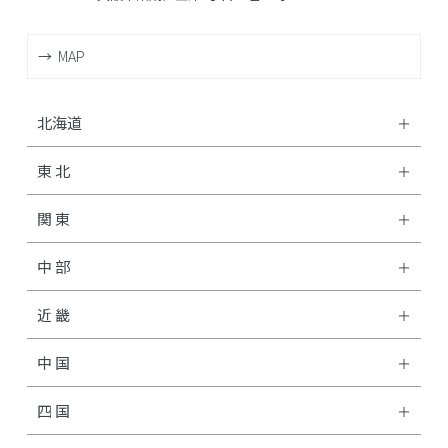
MAP
北海道
東 北
関 東
中 部
近 畿
中 国
四 国