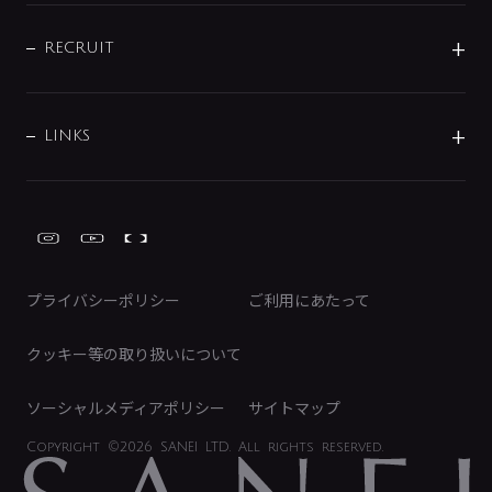
IENI
IR情報
サポートチャット
ブランド・グループ紹介
キッチン周辺用品
IRニュース
データダウンロード
RECRUIT
事業所案内
バス・空調周辺用品
経営情報
節湯水栓・節水水栓について
ショールーム
洗面周辺用品
採用情報
業績・財務情報
環境配慮バルブ登録制度について
水栓金具の製造工程
洗濯機周辺用品
募集要項
IRライブラリ
LINKS
みらいエコ住宅2026事業
トイレ周辺用品
株式情報
類似品・模倣品にご注意ください
ガーデニング周辺用品
Global Site
IRカレンダー
工具
FAQ（IR向け）
ディスクロージャーポリシー
免責事項
プライバシーポリシー
ご利用にあたって
IRに関するお問い合わせ
電子公告
クッキー等の取り扱いについて
ソーシャルメディアポリシー
サイトマップ
Copyright
©2026 SANEI LTD.
All rights reserved.