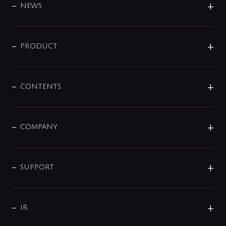
DESIGN
NEWS
ニュースリリース
商品に関して
PRODUCT
展示会
混合栓
企業情報
センサー・タッチ水栓
その他
CONTENTS
セットアイテム
MIZUBA（ミズバ）
予洗い水栓
プレパシュ＋
洗面器・手洗器
単水栓
COMPANY
みらいエコ住宅2026
事業について
シャワー
企業情報
インテリア・アクセサリー
SMART FINE BUBBLE
ORIGINAL GRAPHIC
企業理念
SUPPORT
分岐
コーポレートメッセージ
水栓部品
水まわり解決帖
サポート
CSR
バルブ
よくあるご質問
じぶんシャワーが見つかる
会社概要
シャワインフォ
IR
配管システム
お問い合わせ
沿革
配管部材