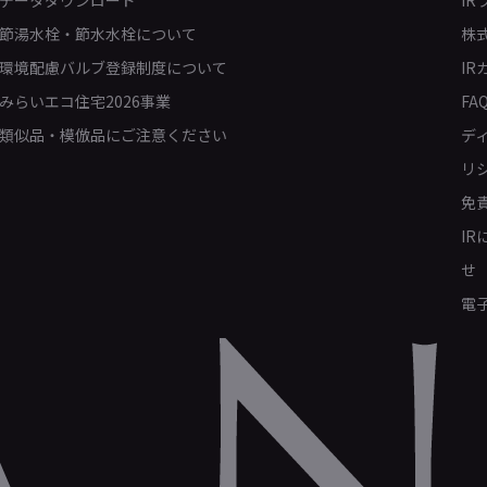
データダウンロード
IR
節湯水栓・節水水栓について
株
環境配慮バルブ登録制度について
IR
みらいエコ住宅2026事業
FA
類似品・模倣品にご注意ください
デ
リ
免
I
せ
電