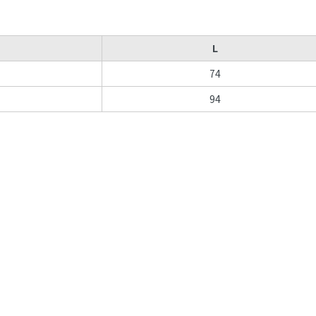
L
74
94