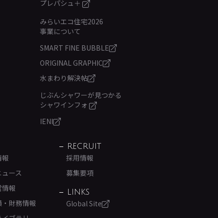
プレパシュ＋
みらいエコ住宅2026
事業について
SMART FINE BUBBLE
ORIGINAL GRAPHIC
水まわり解決帖
じぶんシャワーが見つかる
シャワインフォ
IENI
RECRUIT
情報
採用情報
ニュース
募集要項
営情報
LINKS
績・財務情報
Global Site