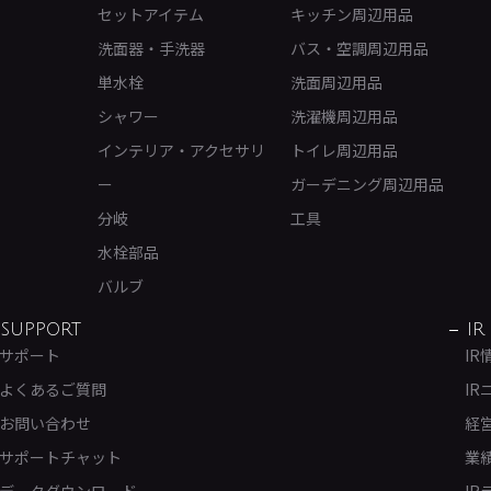
セットアイテム
キッチン周辺用品
洗面器・手洗器
バス・空調周辺用品
単水栓
洗面周辺用品
シャワー
洗濯機周辺用品
インテリア・アクセサリ
トイレ周辺用品
ー
ガーデニング周辺用品
分岐
工具
水栓部品
バルブ
SUPPORT
IR
サポート
IR
よくあるご質問
IR
お問い合わせ
経
サポートチャット
業