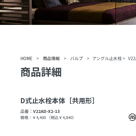
HOME
>
商品情報
>
バルブ
>
アングル止水栓
>
V22
商品詳細
D式止水栓本体［共用形］
品番：
V22AD-X2-13
価格：￥4,400
（税込￥4,840）