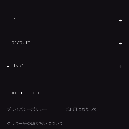
コーポレートメッセージ
水栓部品
水まわり解決帖
サポート
CSR
バルブ
よくあるご質問
じぶんシャワーが見つかる
会社概要
シャワインフォ
IR
配管システム
お問い合わせ
沿革
配管部材
IENI
IR情報
サポートチャット
ブランド・グループ紹介
キッチン周辺用品
IRニュース
データダウンロード
RECRUIT
事業所案内
バス・空調周辺用品
経営情報
節湯水栓・節水水栓について
ショールーム
洗面周辺用品
採用情報
業績・財務情報
環境配慮バルブ登録制度について
水栓金具の製造工程
洗濯機周辺用品
募集要項
IRライブラリ
LINKS
みらいエコ住宅2026事業
トイレ周辺用品
株式情報
類似品・模倣品にご注意ください
ガーデニング周辺用品
Global Site
IRカレンダー
工具
FAQ（IR向け）
ディスクロージャーポリシー
免責事項
プライバシーポリシー
ご利用にあたって
IRに関するお問い合わせ
電子公告
クッキー等の取り扱いについて