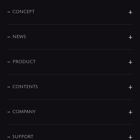
CONCEPT
BRAND
DESIGN
NEWS
ニュースリリース
商品に関して
PRODUCT
展示会
混合栓
企業情報
センサー・タッチ水栓
その他
CONTENTS
セットアイテム
MIZUBA（ミズバ）
予洗い水栓
プレパシュ＋
洗面器・手洗器
単水栓
COMPANY
みらいエコ住宅2026
事業について
シャワー
企業情報
インテリア・アクセサリー
SMART FINE BUBBLE
ORIGINAL GRAPHIC
企業理念
SUPPORT
分岐