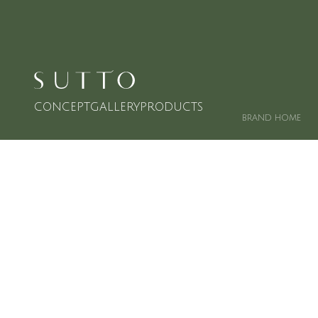
CONCEPT
GALLERY
PRODUCTS
BRAND HOME
(01)
CONCEPT
コンセプト
飾らず、美しい、
水のように。
どこまでも無駄なく、シンプルに。