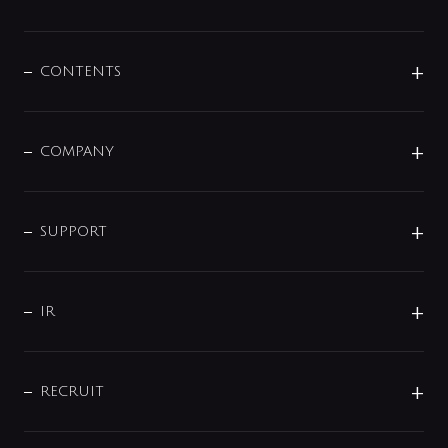
展示会
混合栓
企業情報
センサー・タッチ水栓
その他
CONTENTS
セットアイテム
MIZUBA（ミズバ）
予洗い水栓
プレパシュ＋
洗面器・手洗器
単水栓
COMPANY
みらいエコ住宅2026
事業について
シャワー
企業情報
インテリア・アクセサリー
SMART FINE BUBBLE
ORIGINAL GRAPHIC
企業理念
SUPPORT
分岐
コーポレートメッセージ
水栓部品
水まわり解決帖
サポート
CSR
バルブ
よくあるご質問
じぶんシャワーが見つかる
会社概要
シャワインフォ
IR
配管システム
お問い合わせ
沿革
配管部材
IENI
IR情報
サポートチャット
ブランド・グループ紹介
キッチン周辺用品
IRニュース
データダウンロード
RECRUIT
事業所案内
バス・空調周辺用品
経営情報
節湯水栓・節水水栓について
ショールーム
洗面周辺用品
採用情報
業績・財務情報
環境配慮バルブ登録制度について
水栓金具の製造工程