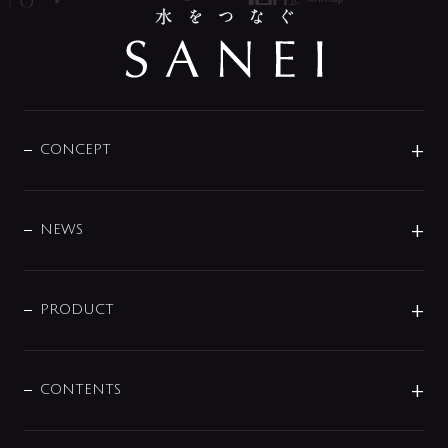
CONCEPT
BRAND
DESIGN
NEWS
ニュースリリース
商品に関して
PRODUCT
展示会
混合栓
企業情報
センサー・タッチ水栓
その他
CONTENTS
セットアイテム
MIZUBA（ミズバ）
予洗い水栓
プレパシュ＋
洗面器・手洗器