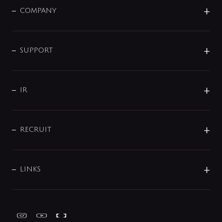
単水栓
COMPANY
みらいエコ住宅2026
事業について
シャワー
企業情報
インテリア・アクセサリー
SMART FINE BUBBLE
ORIGINAL GRAPHIC
企業理念
SUPPORT
分岐
コーポレートメッセージ
水栓部品
水まわり解決帖
サポート
CSR
バルブ
よくあるご質問
じぶんシャワーが見つかる
会社概要
シャワインフォ
IR
配管システム
お問い合わせ
沿革
配管部材
IENI
IR情報
サポートチャット
ブランド・グループ紹介
キッチン周辺用品
IRニュース
データダウンロード
RECRUIT
事業所案内
バス・空調周辺用品
経営情報
節湯水栓・節水水栓について
ショールーム
洗面周辺用品
採用情報
業績・財務情報
環境配慮バルブ登録制度について
水栓金具の製造工程
洗濯機周辺用品
募集要項
IRライブラリ
LINKS
みらいエコ住宅2026事業
トイレ周辺用品
株式情報
類似品・模倣品にご注意ください
ガーデニング周辺用品
Global Site
IRカレンダー
工具
FAQ（IR向け）