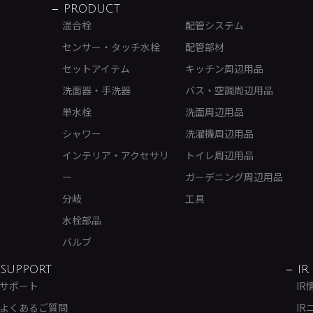
PRODUCT
混合栓
配管システム
センサー・タッチ水栓
配管部材
セットアイテム
キッチン周辺用品
洗面器・手洗器
バス・空調周辺用品
単水栓
洗面周辺用品
シャワー
洗濯機周辺用品
インテリア・アクセサリ
トイレ周辺用品
ー
ガーデニング周辺用品
分岐
工具
水栓部品
バルブ
SUPPORT
IR
サポート
IR
よくあるご質問
IR