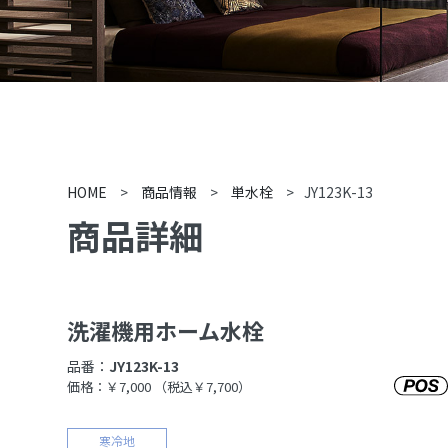
HOME
>
商品情報
>
単水栓
>
JY123K-13
商品詳細
洗濯機用ホーム水栓
品番：
JY123K-13
価格：￥7,000
（税込￥7,700）
寒冷地