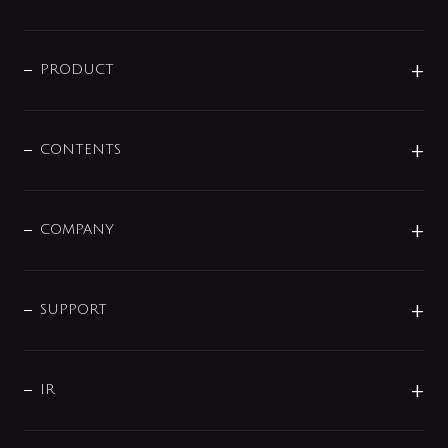
ニュースリリース
商品に関して
PRODUCT
展示会
混合栓
企業情報
センサー・タッチ水栓
その他
CONTENTS
セットアイテム
MIZUBA（ミズバ）
予洗い水栓
プレパシュ＋
洗面器・手洗器
単水栓
COMPANY
みらいエコ住宅2026
事業について
シャワー
企業情報
インテリア・アクセサリー
SMART FINE BUBBLE
ORIGINAL GRAPHIC
企業理念
SUPPORT
分岐
コーポレートメッセージ
水栓部品
水まわり解決帖
サポート
CSR
バルブ
よくあるご質問
じぶんシャワーが見つかる
会社概要
シャワインフォ
IR
配管システム
お問い合わせ
沿革
配管部材
IENI
IR情報
サポートチャット
ブランド・グループ紹介
キッチン周辺用品