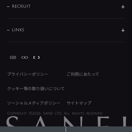
IRニュース
データダウンロード
RECRUIT
事業所案内
バス・空調周辺用品
経営情報
節湯水栓・節水水栓について
ショールーム
洗面周辺用品
採用情報
業績・財務情報
環境配慮バルブ登録制度について
水栓金具の製造工程
洗濯機周辺用品
募集要項
IRライブラリ
LINKS
みらいエコ住宅2026事業
トイレ周辺用品
株式情報
類似品・模倣品にご注意ください
ガーデニング周辺用品
Global Site
IRカレンダー
工具
FAQ（IR向け）
ディスクロージャーポリシー
免責事項
プライバシーポリシー
ご利用にあたって
IRに関するお問い合わせ
電子公告
クッキー等の取り扱いについて
ソーシャルメディアポリシー
サイトマップ
Copyright
©2026 SANEI LTD.
All rights reserved.