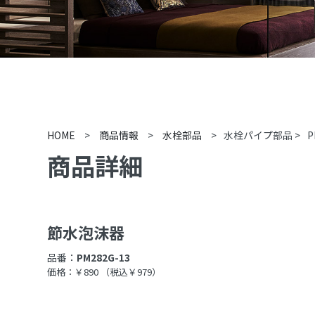
HOME
>
商品情報
>
水栓部品
>
水栓パイプ部品
>
P
商品詳細
節水泡沫器
品番：
PM282G-13
価格：￥890
（税込￥979）