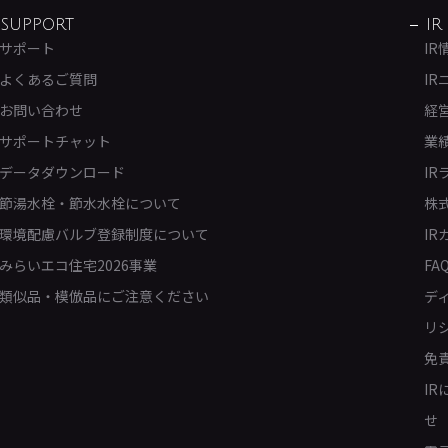
SUPPORT
IR
サポート
IR
よくあるご質問
IR
お問い合わせ
経
サポートチャット
業
データダウンロード
IR
節湯水栓・節水水栓について
株
環境配慮バルブ登録制度について
IR
みらいエコ住宅2026事業
FA
類似品・模倣品にご注意ください
デ
リ
免
I
せ