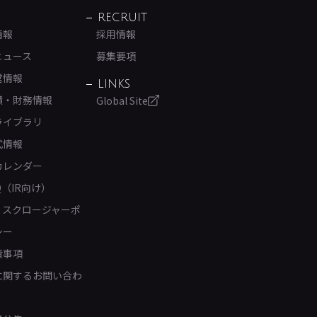
RECRUIT
情報
採用情報
ニュース
募集要項
営情報
LINKS
績・財務情報
Global Site
ライブラリ
式情報
カレンダー
Q（IR向け）
ィスクロージャーポ
シー
責事項
Rに関するお問い合わ