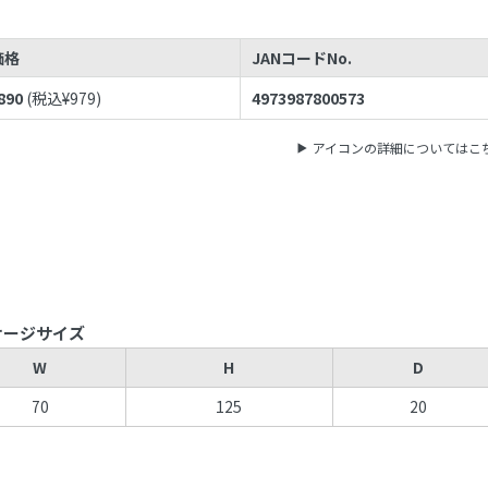
価格
JANコードNo.
890
(税込¥
979
)
4973987800573
アイコンの詳細についてはこ
ケージサイズ
W
H
D
70
125
20