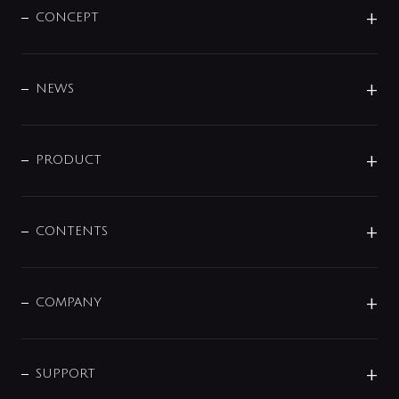
CONCEPT
BRAND
DESIGN
NEWS
ニュースリリース
商品に関して
PRODUCT
展示会
混合栓
企業情報
センサー・タッチ水栓
その他
CONTENTS
セットアイテム
MIZUBA（ミズバ）
予洗い水栓
プレパシュ＋
洗面器・手洗器
単水栓
COMPANY
みらいエコ住宅2026
事業について
シャワー
企業情報
インテリア・アクセサリー
SMART FINE BUBBLE
ORIGINAL GRAPHIC
企業理念
SUPPORT
分岐
コーポレートメッセージ