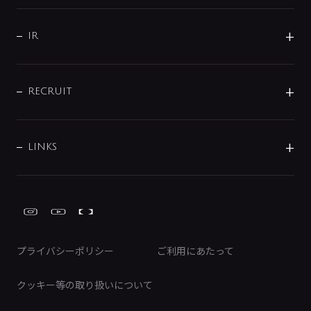
水栓部品
水まわり解決帖
サポート
CSR
バルブ
よくあるご質問
じぶんシャワーが見つかる
会社概要
シャワインフォ
IR
配管システム
お問い合わせ
沿革
配管部材
IENI
IR情報
サポートチャット
ブランド・グループ紹介
キッチン周辺用品
IRニュース
データダウンロード
RECRUIT
事業所案内
バス・空調周辺用品
経営情報
節湯水栓・節水水栓について
ショールーム
洗面周辺用品
採用情報
業績・財務情報
環境配慮バルブ登録制度について
水栓金具の製造工程
洗濯機周辺用品
募集要項
IRライブラリ
LINKS
みらいエコ住宅2026事業
トイレ周辺用品
株式情報
類似品・模倣品にご注意ください
ガーデニング周辺用品
Global Site
IRカレンダー
工具
FAQ（IR向け）
ディスクロージャーポリシー
免責事項
プライバシーポリシー
ご利用にあたって
IRに関するお問い合わせ
電子公告
クッキー等の取り扱いについて