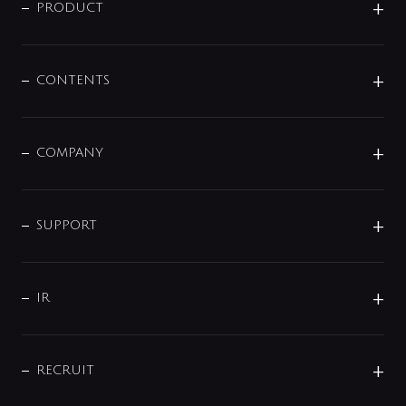
商品に関して
PRODUCT
展示会
混合栓
企業情報
センサー・タッチ水栓
その他
CONTENTS
セットアイテム
MIZUBA（ミズバ）
予洗い水栓
プレパシュ＋
洗面器・手洗器
単水栓
COMPANY
みらいエコ住宅2026
事業について
シャワー
企業情報
インテリア・アクセサリー
SMART FINE BUBBLE
ORIGINAL GRAPHIC
企業理念
SUPPORT
分岐
コーポレートメッセージ
水栓部品
水まわり解決帖
サポート
CSR
バルブ
よくあるご質問
じぶんシャワーが見つかる
会社概要
シャワインフォ
IR
配管システム
お問い合わせ
沿革
配管部材
IENI
IR情報
サポートチャット
ブランド・グループ紹介
キッチン周辺用品
IRニュース
データダウンロード
RECRUIT
事業所案内
バス・空調周辺用品
経営情報
節湯水栓・節水水栓について
ショールーム
洗面周辺用品