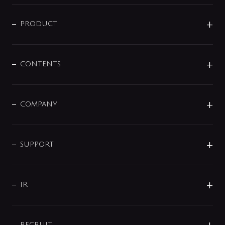
ニュースリリース
商品に関して
PRODUCT
展示会
混合栓
企業情報
センサー・タッチ水栓
その他
CONTENTS
セットアイテム
MIZUBA（ミズバ）
予洗い水栓
プレパシュ＋
洗面器・手洗器
単水栓
COMPANY
みらいエコ住宅2026
事業について
シャワー
企業情報
インテリア・アクセサリー
SMART FINE BUBBLE
ORIGINAL GRAPHIC
企業理念
SUPPORT
分岐
コーポレートメッセージ
水栓部品
水まわり解決帖
サポート
CSR
バルブ
よくあるご質問
じぶんシャワーが見つかる
会社概要
シャワインフォ
IR
配管システム
お問い合わせ
沿革
配管部材
IENI
IR情報
サポートチャット
ブランド・グループ紹介
キッチン周辺用品
RECRUIT