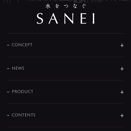
CONCEPT
BRAND
DESIGN
NEWS
ニュースリリース
商品に関して
PRODUCT
展示会
混合栓
企業情報
センサー・タッチ水栓
その他
CONTENTS
セットアイテム
MIZUBA（ミズバ）
予洗い水栓
プレパシュ＋