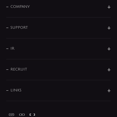
洗面器・手洗器
単水栓
COMPANY
みらいエコ住宅2026
事業について
シャワー
企業情報
インテリア・アクセサリー
SMART FINE BUBBLE
ORIGINAL GRAPHIC
企業理念
SUPPORT
分岐
コーポレートメッセージ
水栓部品
水まわり解決帖
サポート
CSR
バルブ
よくあるご質問
じぶんシャワーが見つかる
会社概要
シャワインフォ
IR
配管システム
お問い合わせ
沿革
配管部材
IENI
IR情報
サポートチャット
ブランド・グループ紹介
キッチン周辺用品
IRニュース
データダウンロード
RECRUIT
事業所案内
バス・空調周辺用品
経営情報
節湯水栓・節水水栓について
ショールーム
洗面周辺用品
採用情報
業績・財務情報
環境配慮バルブ登録制度について
水栓金具の製造工程
洗濯機周辺用品
募集要項
IRライブラリ
LINKS
みらいエコ住宅2026事業
トイレ周辺用品
株式情報
類似品・模倣品にご注意ください
ガーデニング周辺用品
Global Site
IRカレンダー
工具
FAQ（IR向け）