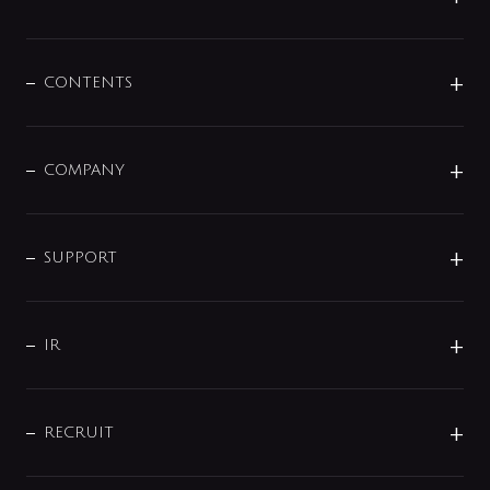
展示会
混合栓
企業情報
センサー・タッチ水栓
その他
CONTENTS
セットアイテム
MIZUBA（ミズバ）
予洗い水栓
プレパシュ＋
洗面器・手洗器
単水栓
COMPANY
みらいエコ住宅2026
事業について
シャワー
企業情報
インテリア・アクセサリー
SMART FINE BUBBLE
ORIGINAL GRAPHIC
企業理念
SUPPORT
分岐
コーポレートメッセージ
水栓部品
水まわり解決帖
サポート
CSR
バルブ
よくあるご質問
じぶんシャワーが見つかる
会社概要
シャワインフォ
IR
配管システム
お問い合わせ
沿革
配管部材
IENI
IR情報
サポートチャット
ブランド・グループ紹介
キッチン周辺用品
IRニュース
データダウンロード
RECRUIT
事業所案内
バス・空調周辺用品
経営情報
節湯水栓・節水水栓について
ショールーム
洗面周辺用品