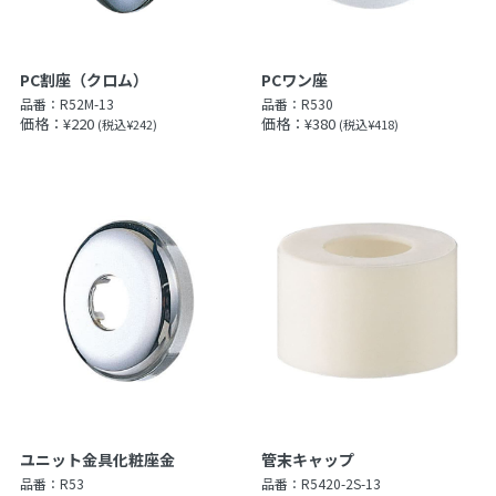
PC割座（クロム）
PCワン座
品番：
R52M-13
品番：
R530
価格：¥220
価格：¥380
(税込¥242)
(税込¥418)
ユニット金具化粧座金
管末キャップ
品番：
R53
品番：
R5420-2S-13