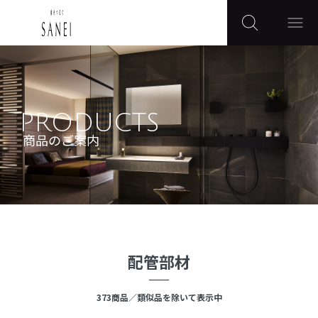
PRODUCTS
商品のご案内
配管部材
373
商品
／類似品を除いて表示中