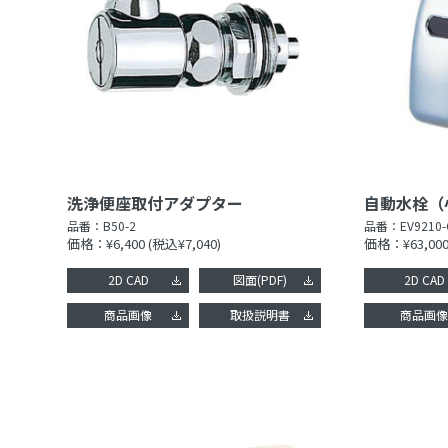
洗浄便座取付アダプター
自動水栓（
品番：
B50-2
品番：
EV9210-
価格：¥6,400
(税込¥7,040)
価格：¥63,00
2D CAD
図面(PDF)
2D CAD
商品画像
取扱説明書
商品画