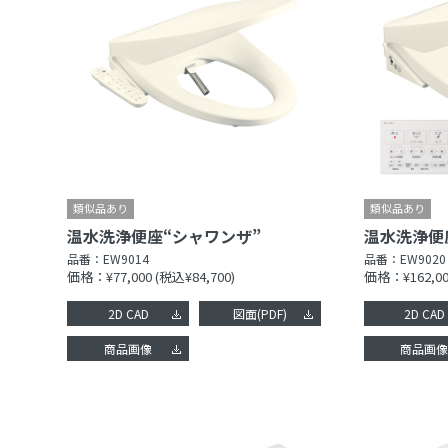
温水洗浄便座“シャワンザ”
温水洗浄便
品番：
EW9014
品番：
EW9020
価格：¥77,000
(税込¥84,700)
価格：¥162,00
2D CAD
図面(PDF)
2D CAD
商品画像
商品画