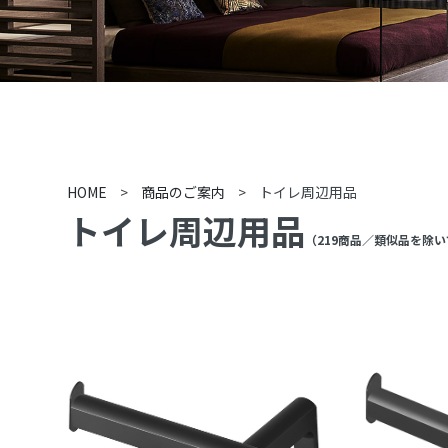
HOME
>
商品のご案内
>
トイレ周辺用品
トイレ周辺用品
（
219
商品
／類似品を除い