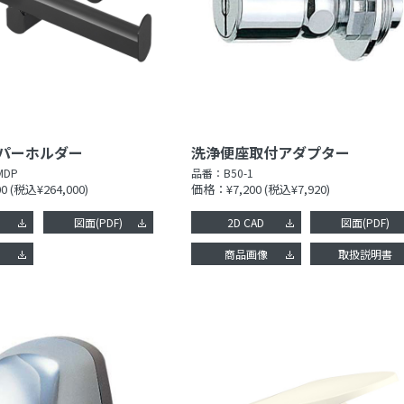
パーホルダー
洗浄便座取付アダプター
MDP
品番：
B50-1
0
(税込¥264,000)
価格：¥7,200
(税込¥7,920)
図面(PDF)
2D CAD
図面(PDF)
像
商品画像
取扱説明書