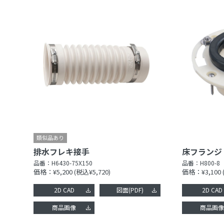
排水フレキ接手
床フランジ
品番：
H6430-75X150
品番：
H800-8
価格：¥5,200
(税込¥5,720)
価格：¥3,100
2D CAD
図面(PDF)
2D CAD
商品画像
商品画