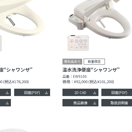
座“シャワンザ”
温水洗浄便座“シャワンザ”
品番：
EW9100
0
(税込¥178,200)
価格：¥92,000
(税込¥101,200)
図面(PDF)
2D CAD
図面(PDF)
像
商品画像
取扱説明書