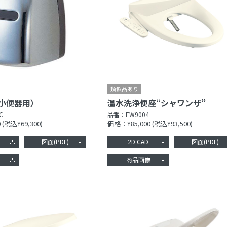
小便器用）
温水洗浄便座“シャワンザ”
C
品番：
EW9004
0
(税込¥69,300)
価格：¥85,000
(税込¥93,500)
図面(PDF)
2D CAD
図面(PDF)
像
商品画像