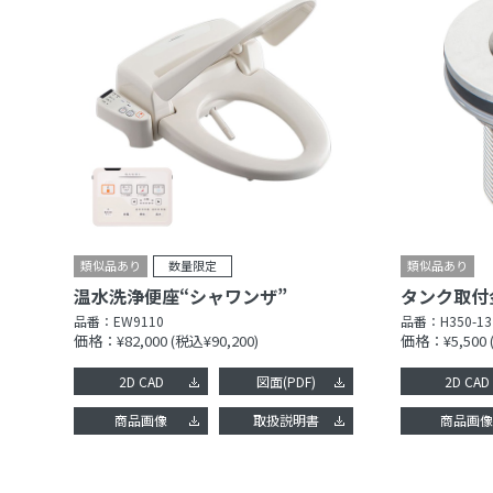
温水洗浄便座“シャワンザ”
タンク取付
品番：
EW9110
品番：
H350-13
価格：¥82,000
(税込¥90,200)
価格：¥5,500
2D CAD
図面(PDF)
2D CAD
商品画像
取扱説明書
商品画