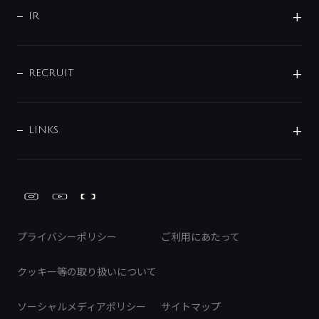
よくあるご質問
じぶんシャワーが見つかる
会社概要
シャワインフォ
IR
配管システム
お問い合わせ
沿革
配管部材
IENI
IR情報
サポートチャット
ブランド・グループ紹介
キッチン周辺用品
IRニュース
データダウンロード
RECRUIT
事業所案内
バス・空調周辺用品
経営情報
節湯水栓・節水水栓について
ショールーム
洗面周辺用品
採用情報
業績・財務情報
環境配慮バルブ登録制度について
水栓金具の製造工程
洗濯機周辺用品
募集要項
IRライブラリ
LINKS
みらいエコ住宅2026事業
トイレ周辺用品
株式情報
類似品・模倣品にご注意ください
ガーデニング周辺用品
Global Site
IRカレンダー
工具
FAQ（IR向け）
ディスクロージャーポリシー
免責事項
プライバシーポリシー
ご利用にあたって
IRに関するお問い合わせ
電子公告
クッキー等の取り扱いについて
ソーシャルメディアポリシー
サイトマップ