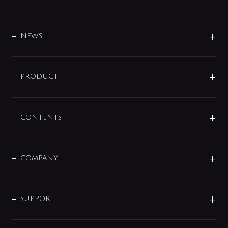
BRAND
DESIGN
NEWS
ニュースリリース
商品に関して
PRODUCT
展示会
混合栓
企業情報
センサー・タッチ水栓
その他
CONTENTS
セットアイテム
MIZUBA（ミズバ）
予洗い水栓
プレパシュ＋
洗面器・手洗器
単水栓
COMPANY
みらいエコ住宅2026
事業について
シャワー
企業情報
インテリア・アクセサリー
SMART FINE BUBBLE
ORIGINAL GRAPHIC
企業理念
SUPPORT
分岐
コーポレートメッセージ
水栓部品
水まわり解決帖
サポート
CSR
バルブ