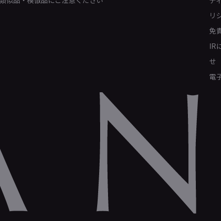
類似品・模倣品にご注意ください
デ
リ
免
I
せ
電