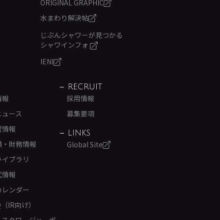
ORIGINAL GRAPHIC
水まわり解決帖
じぶんシャワーが見つかる
シャワインフォ
IENI
RECRUIT
情報
採用情報
ニュース
募集要項
営情報
LINKS
績・財務情報
Global Site
ライブラリ
式情報
カレンダー
Q（IR向け）