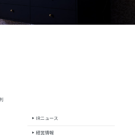
判
、
IRニュース
経営情報