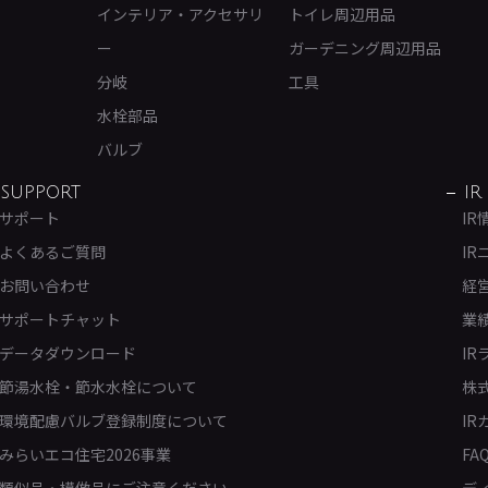
インテリア・アクセサリ
トイレ周辺用品
ー
ガーデニング周辺用品
分岐
工具
水栓部品
バルブ
SUPPORT
IR
サポート
IR
よくあるご質問
IR
お問い合わせ
経
サポートチャット
業
データダウンロード
IR
節湯水栓・節水水栓について
株
環境配慮バルブ登録制度について
IR
みらいエコ住宅2026事業
FA