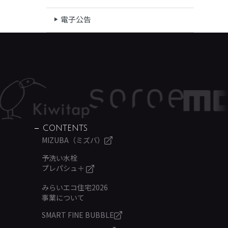
電子公告
CONTENTS
MIZUBA（ミズバ）
予洗い水栓
プレパシュ＋
みらいエコ住宅2026
事業について
SMART FINE BUBBLE