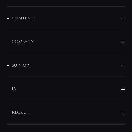
展示会
混合栓
企業情報
センサー・タッチ水栓
その他
CONTENTS
セットアイテム
MIZUBA（ミズバ）
予洗い水栓
プレパシュ＋
洗面器・手洗器
単水栓
COMPANY
みらいエコ住宅2026
事業について
シャワー
企業情報
インテリア・アクセサリー
SMART FINE BUBBLE
ORIGINAL GRAPHIC
企業理念
SUPPORT
分岐
コーポレートメッセージ
水栓部品
水まわり解決帖
サポート
CSR
バルブ
よくあるご質問
じぶんシャワーが見つかる
会社概要
シャワインフォ
IR
配管システム
お問い合わせ
沿革
配管部材
IENI
IR情報
サポートチャット
ブランド・グループ紹介
キッチン周辺用品
IRニュース
データダウンロード
RECRUIT
事業所案内
バス・空調周辺用品
経営情報
節湯水栓・節水水栓について
ショールーム
洗面周辺用品
採用情報
業績・財務情報
環境配慮バルブ登録制度について
水栓金具の製造工程
洗濯機周辺用品