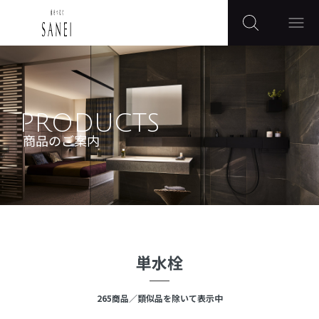
PRODUCTS
商品のご案内
単水栓
265
商品
／類似品を除いて表示中