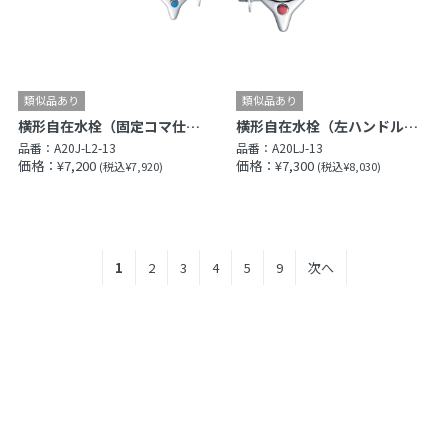
横形自在水栓（固定コマ仕様）［共用形］
横形自在水栓（左ハンドル）（固定コマ仕様）［共用形］
品番：
A20J-L2-13
品番：
A20LJ-13
価格：¥7,200
価格：¥7,300
(税込¥7,920)
(税込¥8,030)
1
2
3
4
5
9
次へ