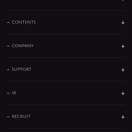
展示会
混合栓
企業情報
センサー・タッチ水栓
その他
CONTENTS
セットアイテム
MIZUBA（ミズバ）
予洗い水栓
プレパシュ＋
洗面器・手洗器
単水栓
COMPANY
みらいエコ住宅2026
事業について
シャワー
企業情報
インテリア・アクセサリー
SMART FINE BUBBLE
ORIGINAL GRAPHIC
企業理念
SUPPORT
分岐
コーポレートメッセージ
水栓部品
水まわり解決帖
サポート
CSR
バルブ
よくあるご質問
じぶんシャワーが見つかる
会社概要
シャワインフォ
IR
配管システム
お問い合わせ
沿革
配管部材
IENI
IR情報
サポートチャット
ブランド・グループ紹介
キッチン周辺用品
IRニュース
データダウンロード
RECRUIT
事業所案内
バス・空調周辺用品
経営情報
節湯水栓・節水水栓について
ショールーム
洗面周辺用品