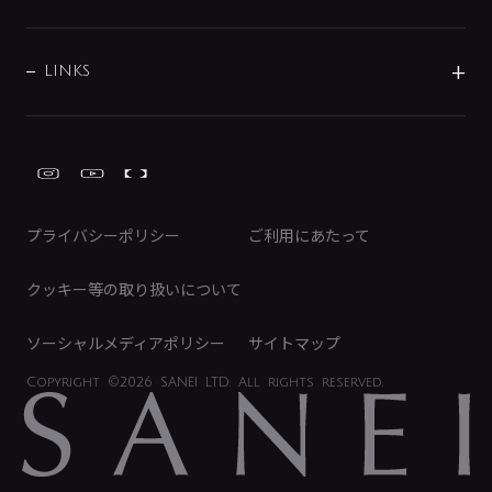
経営情報
節湯水栓・節水水栓について
ショールーム
洗面周辺用品
採用情報
業績・財務情報
環境配慮バルブ登録制度について
水栓金具の製造工程
洗濯機周辺用品
募集要項
IRライブラリ
LINKS
みらいエコ住宅2026事業
トイレ周辺用品
株式情報
類似品・模倣品にご注意ください
ガーデニング周辺用品
Global Site
IRカレンダー
工具
FAQ（IR向け）
ディスクロージャーポリシー
免責事項
プライバシーポリシー
ご利用にあたって
IRに関するお問い合わせ
電子公告
クッキー等の取り扱いについて
ソーシャルメディアポリシー
サイトマップ
Copyright
©2026 SANEI LTD.
All rights reserved.