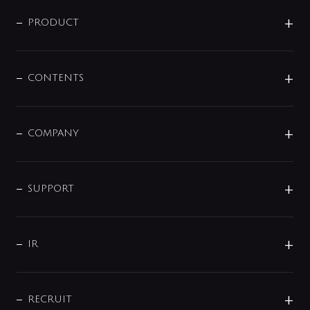
ニュースリリース
商品に関して
PRODUCT
展示会
混合栓
企業情報
センサー・タッチ水栓
その他
CONTENTS
セットアイテム
MIZUBA（ミズバ）
予洗い水栓
プレパシュ＋
洗面器・手洗器
単水栓
COMPANY
みらいエコ住宅2026
事業について
シャワー
企業情報
インテリア・アクセサリー
SMART FINE BUBBLE
ORIGINAL GRAPHIC
企業理念
SUPPORT
分岐
コーポレートメッセージ
水栓部品
水まわり解決帖
サポート
CSR
バルブ
よくあるご質問
じぶんシャワーが見つかる
会社概要
シャワインフォ
IR
配管システム
お問い合わせ
沿革
配管部材
IENI
IR情報
サポートチャット
ブランド・グループ紹介
キッチン周辺用品
IRニュース
データダウンロード
RECRUIT
事業所案内
バス・空調周辺用品