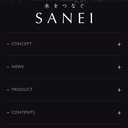
CONCEPT
BRAND
DESIGN
NEWS
ニュースリリース
商品に関して
PRODUCT
展示会
混合栓
企業情報
センサー・タッチ水栓
その他
CONTENTS
セットアイテム
MIZUBA（ミズバ）
予洗い水栓
プレパシュ＋