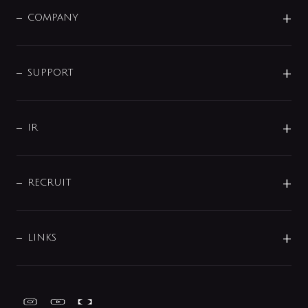
洗面器・手洗器
単水栓
COMPANY
みらいエコ住宅2026
事業について
シャワー
企業情報
インテリア・アクセサリー
SMART FINE BUBBLE
ORIGINAL GRAPHIC
企業理念
SUPPORT
分岐
コーポレートメッセージ
水栓部品
水まわり解決帖
サポート
CSR
バルブ
よくあるご質問
じぶんシャワーが見つかる
会社概要
シャワインフォ
IR
配管システム
お問い合わせ
沿革
配管部材
IENI
IR情報
サポートチャット
ブランド・グループ紹介
キッチン周辺用品
IRニュース
データダウンロード
RECRUIT
事業所案内
バス・空調周辺用品
経営情報
節湯水栓・節水水栓について
ショールーム
洗面周辺用品
採用情報
業績・財務情報
環境配慮バルブ登録制度について
水栓金具の製造工程
洗濯機周辺用品
募集要項
IRライブラリ
LINKS
みらいエコ住宅2026事業
トイレ周辺用品
株式情報
類似品・模倣品にご注意ください
ガーデニング周辺用品
Global Site
IRカレンダー
工具
FAQ（IR向け）