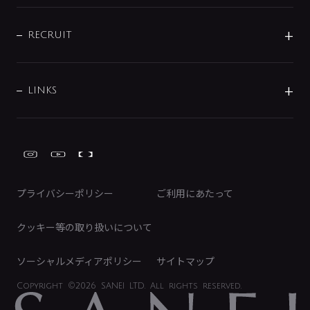
配管部材
IENI
IR情報
サポートチャット
ブランド・グループ紹介
キッチン周辺用品
IRニュース
データダウンロード
RECRUIT
事業所案内
バス・空調周辺用品
経営情報
節湯水栓・節水水栓について
ショールーム
洗面周辺用品
採用情報
業績・財務情報
環境配慮バルブ登録制度について
水栓金具の製造工程
洗濯機周辺用品
募集要項
IRライブラリ
LINKS
みらいエコ住宅2026事業
トイレ周辺用品
株式情報
類似品・模倣品にご注意ください
ガーデニング周辺用品
Global Site
IRカレンダー
工具
FAQ（IR向け）
ディスクロージャーポリシー
免責事項
プライバシーポリシー
ご利用にあたって
IRに関するお問い合わせ
電子公告
クッキー等の取り扱いについて
ソーシャルメディアポリシー
サイトマップ
Copyright
©2026 SANEI LTD.
All rights reserved.