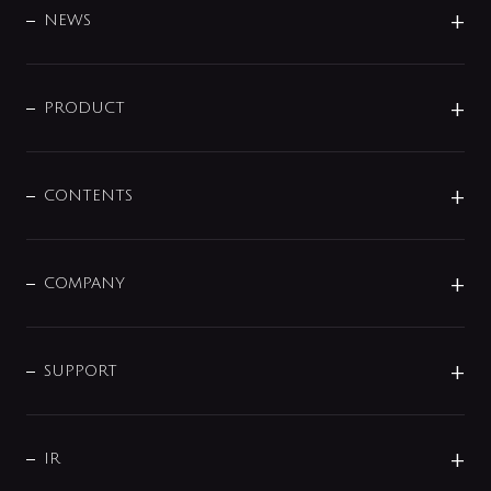
DESIGN
NEWS
ニュースリリース
商品に関して
PRODUCT
展示会
混合栓
企業情報
センサー・タッチ水栓
その他
CONTENTS
セットアイテム
MIZUBA（ミズバ）
予洗い水栓
プレパシュ＋
洗面器・手洗器
単水栓
COMPANY
みらいエコ住宅2026
事業について
シャワー
企業情報
インテリア・アクセサリー
SMART FINE BUBBLE
ORIGINAL GRAPHIC
企業理念
SUPPORT
分岐
コーポレートメッセージ
水栓部品
水まわり解決帖
サポート
CSR
バルブ
よくあるご質問
じぶんシャワーが見つかる
会社概要
シャワインフォ
IR
配管システム
お問い合わせ
沿革