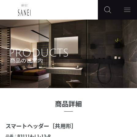
PRODUCTS
商品のご案内
商品詳細
スマートヘッダー［共用形］
品番：
B3111A-L1-13-R