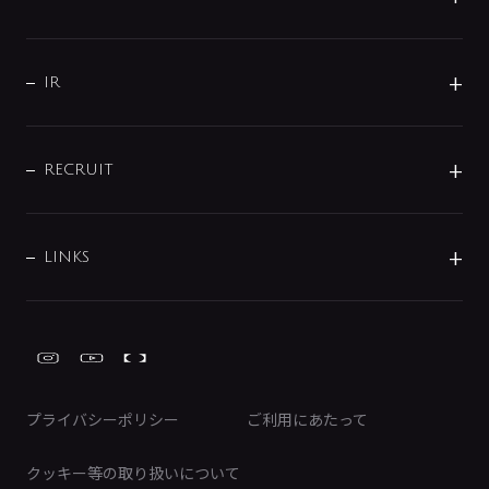
コーポレートメッセージ
水栓部品
水まわり解決帖
サポート
CSR
バルブ
よくあるご質問
じぶんシャワーが見つかる
会社概要
シャワインフォ
IR
配管システム
お問い合わせ
沿革
配管部材
IENI
IR情報
サポートチャット
ブランド・グループ紹介
キッチン周辺用品
IRニュース
データダウンロード
RECRUIT
事業所案内
バス・空調周辺用品
経営情報
節湯水栓・節水水栓について
ショールーム
洗面周辺用品
採用情報
業績・財務情報
環境配慮バルブ登録制度について
水栓金具の製造工程
洗濯機周辺用品
募集要項
IRライブラリ
LINKS
みらいエコ住宅2026事業
トイレ周辺用品
株式情報
類似品・模倣品にご注意ください
ガーデニング周辺用品
Global Site
IRカレンダー
工具
FAQ（IR向け）
ディスクロージャーポリシー
免責事項
プライバシーポリシー
ご利用にあたって
IRに関するお問い合わせ
電子公告
クッキー等の取り扱いについて