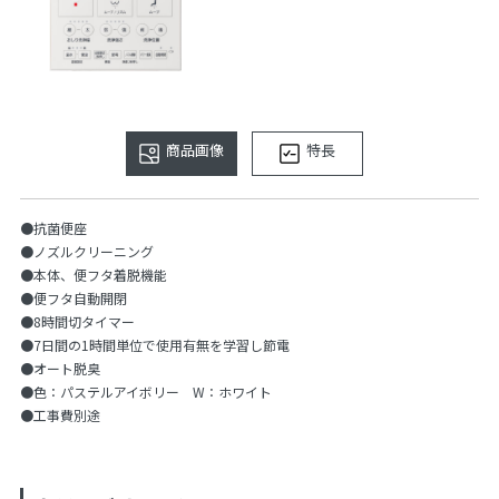
商品画像
特長
●抗菌便座
●ノズルクリーニング
●本体、便フタ着脱機能
●便フタ自動開閉
●8時間切タイマー
●7日間の1時間単位で使用有無を学習し節電
●オート脱臭
●色：パステルアイボリー W：ホワイト
●工事費別途