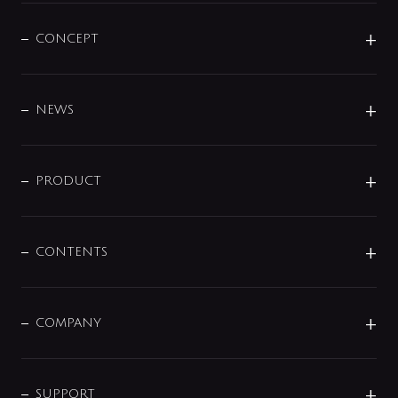
CONCEPT
BRAND
DESIGN
NEWS
ニュースリリース
商品に関して
PRODUCT
展示会
混合栓
企業情報
センサー・タッチ水栓
その他
CONTENTS
セットアイテム
MIZUBA（ミズバ）
予洗い水栓
プレパシュ＋
洗面器・手洗器
単水栓
COMPANY
みらいエコ住宅2026
事業について
シャワー
企業情報
インテリア・アクセサリー
SMART FINE BUBBLE
ORIGINAL GRAPHIC
企業理念
SUPPORT
分岐