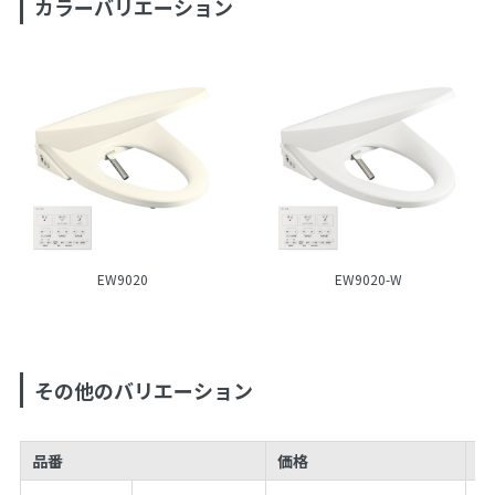
カラーバリエーション
EW9020
EW9020-W
その他のバリエーション
品番
価格
J