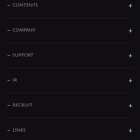
センサー・タッチ水栓
その他
CONTENTS
セットアイテム
MIZUBA（ミズバ）
予洗い水栓
プレパシュ＋
洗面器・手洗器
単水栓
COMPANY
みらいエコ住宅2026
事業について
シャワー
企業情報
インテリア・アクセサリー
SMART FINE BUBBLE
ORIGINAL GRAPHIC
企業理念
SUPPORT
分岐
コーポレートメッセージ
水栓部品
水まわり解決帖
サポート
CSR
バルブ
よくあるご質問
じぶんシャワーが見つかる
会社概要
シャワインフォ
IR
配管システム
お問い合わせ
沿革
配管部材
IENI
IR情報
サポートチャット
ブランド・グループ紹介
キッチン周辺用品
IRニュース
データダウンロード
RECRUIT
事業所案内
バス・空調周辺用品
経営情報
節湯水栓・節水水栓について
ショールーム
洗面周辺用品
採用情報
業績・財務情報
環境配慮バルブ登録制度について
水栓金具の製造工程
洗濯機周辺用品
募集要項
IRライブラリ
LINKS
みらいエコ住宅2026事業
トイレ周辺用品
株式情報
類似品・模倣品にご注意ください