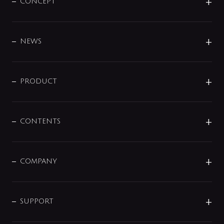
CONCEPT
BRAND
DESIGN
NEWS
ニュースリリース
商品に関して
PRODUCT
展示会
混合栓
企業情報
センサー・タッチ水栓
その他
CONTENTS
セットアイテム
MIZUBA（ミズバ）
予洗い水栓
プレパシュ＋
洗面器・手洗器
単水栓
COMPANY
みらいエコ住宅2026
事業について
シャワー
企業情報
インテリア・アクセサリー
SMART FINE BUBBLE
ORIGINAL GRAPHIC
企業理念
SUPPORT
分岐
コーポレートメッセージ
水栓部品
水まわり解決帖