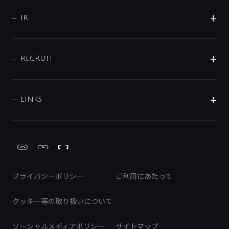
サポート
CSR
バルブ
よくあるご質問
じぶんシャワーが見つかる
会社概要
シャワインフォ
IR
配管システム
お問い合わせ
沿革
配管部材
IENI
IR情報
サポートチャット
ブランド・グループ紹介
キッチン周辺用品
IRニュース
データダウンロード
RECRUIT
事業所案内
バス・空調周辺用品
経営情報
節湯水栓・節水水栓について
ショールーム
洗面周辺用品
採用情報
業績・財務情報
環境配慮バルブ登録制度について
水栓金具の製造工程
洗濯機周辺用品
募集要項
IRライブラリ
LINKS
みらいエコ住宅2026事業
トイレ周辺用品
株式情報
類似品・模倣品にご注意ください
ガーデニング周辺用品
Global Site
IRカレンダー
工具
FAQ（IR向け）
ディスクロージャーポリシー
免責事項
プライバシーポリシー
ご利用にあたって
IRに関するお問い合わせ
電子公告
クッキー等の取り扱いについて
ソーシャルメディアポリシー
サイトマップ