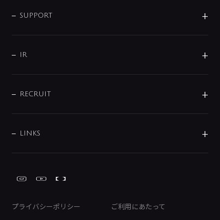
企業情報
インテリア・アクセサリー
SMART FINE BUBBLE
ORIGINAL GRAPHIC
企業理念
SUPPORT
分岐
コーポレートメッセージ
水栓部品
水まわり解決帖
サポート
CSR
バルブ
よくあるご質問
じぶんシャワーが見つかる
会社概要
シャワインフォ
IR
配管システム
お問い合わせ
沿革
配管部材
IENI
IR情報
サポートチャット
ブランド・グループ紹介
キッチン周辺用品
IRニュース
データダウンロード
RECRUIT
事業所案内
バス・空調周辺用品
経営情報
節湯水栓・節水水栓について
ショールーム
洗面周辺用品
採用情報
業績・財務情報
環境配慮バルブ登録制度について
水栓金具の製造工程
洗濯機周辺用品
募集要項
IRライブラリ
LINKS
みらいエコ住宅2026事業
トイレ周辺用品
株式情報
類似品・模倣品にご注意ください
ガーデニング周辺用品
Global Site
IRカレンダー
工具
FAQ（IR向け）
ディスクロージャーポリシー
免責事項
プライバシーポリシー
ご利用にあたって
IRに関するお問い合わせ