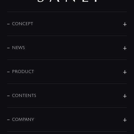
CONCEPT
BRAND
DESIGN
NEWS
ニュースリリース
商品に関して
PRODUCT
展示会
混合栓
企業情報
センサー・タッチ水栓
その他
CONTENTS
セットアイテム
MIZUBA（ミズバ）
予洗い水栓
プレパシュ＋
洗面器・手洗器
単水栓
COMPANY
みらいエコ住宅2026
事業について
シャワー