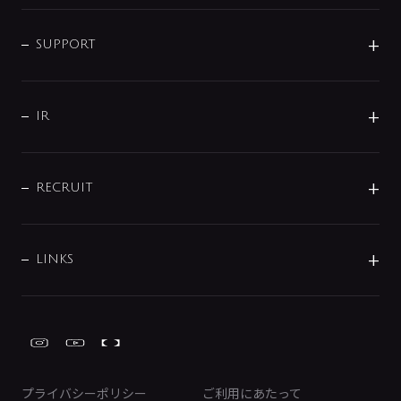
企業情報
インテリア・アクセサリー
SMART FINE BUBBLE
ORIGINAL GRAPHIC
企業理念
SUPPORT
分岐
コーポレートメッセージ
水栓部品
水まわり解決帖
サポート
CSR
バルブ
よくあるご質問
じぶんシャワーが見つかる
会社概要
シャワインフォ
IR
配管システム
お問い合わせ
沿革
配管部材
IENI
IR情報
サポートチャット
ブランド・グループ紹介
キッチン周辺用品
IRニュース
データダウンロード
RECRUIT
事業所案内
バス・空調周辺用品
経営情報
節湯水栓・節水水栓について
ショールーム
洗面周辺用品
採用情報
業績・財務情報
環境配慮バルブ登録制度について
水栓金具の製造工程
洗濯機周辺用品
募集要項
IRライブラリ
LINKS
みらいエコ住宅2026事業
トイレ周辺用品
株式情報
類似品・模倣品にご注意ください
ガーデニング周辺用品
Global Site
IRカレンダー
工具
FAQ（IR向け）
ディスクロージャーポリシー
免責事項
プライバシーポリシー
ご利用にあたって