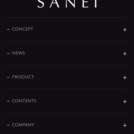
CONCEPT
BRAND
DESIGN
NEWS
ニュースリリース
商品に関して
PRODUCT
展示会
混合栓
企業情報
センサー・タッチ水栓
その他
CONTENTS
セットアイテム
MIZUBA（ミズバ）
予洗い水栓
プレパシュ＋
洗面器・手洗器
単水栓
COMPANY
みらいエコ住宅2026
事業について
シャワー