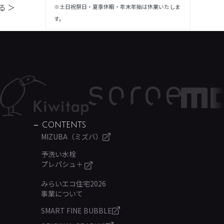
る ＞
※土日祝祭日・夏季休暇・年末年始は休業いたしま
す。
CONTENTS
MIZUBA（ミズバ）
予洗い水栓
プレパシュ＋
みらいエコ住宅2026
事業について
SMART FINE BUBBLE