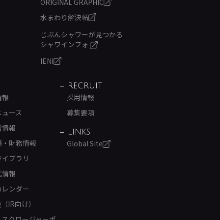
ORIGINAL GRAPHIC
水まわり解決帖
じぶんシャワーが見つかる
シャワインフォ
IENI
RECRUIT
情報
採用情報
ニュース
募集要項
営情報
LINKS
績・財務情報
Global Site
ライブラリ
式情報
カレンダー
Q（IR向け）
ィスクロージャーポ