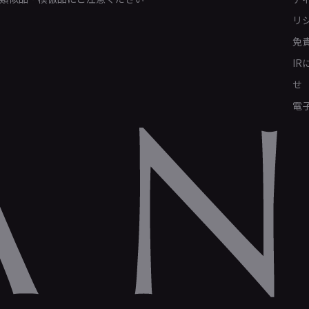
リ
免
I
せ
電