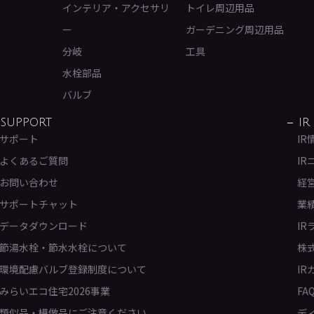
インテリア・アクセサリ
トイレ周辺用品
ー
ガーデニング周辺用品
分岐
工具
水栓部品
バルブ
SUPPORT
IR
サポート
IR
よくあるご質問
IR
お問い合わせ
経
サポートチャット
業
データダウンロード
IR
節湯水栓・節水水栓について
株
環境配慮バルブ登録制度について
IR
みらいエコ住宅2026事業
FA
類似品・模倣品にご注意ください
デ