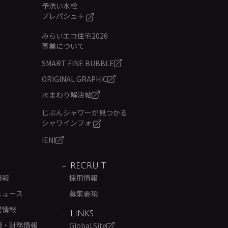
予洗い水栓
プレパシュ＋
みらいエコ住宅2026
事業について
SMART FINE BUBBLE
ORIGINAL GRAPHIC
水まわり解決帖
じぶんシャワーが見つかる
シャワインフォ
IENI
RECRUIT
情報
採用情報
ニュース
募集要項
営情報
LINKS
績・財務情報
Global Site