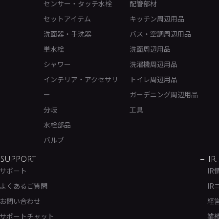
センサー・タッチ水栓
配管部材
セットアイテム
キッチン周辺用品
洗面器・手洗器
バス・空調周辺用品
単水栓
洗面周辺用品
シャワー
洗濯機周辺用品
インテリア・アクセサリ
トイレ周辺用品
ー
ガーデニング周辺用品
分岐
工具
水栓部品
バルブ
SUPPORT
IR
サポート
IR
よくあるご質問
IR
お問い合わせ
経
サポートチャット
業