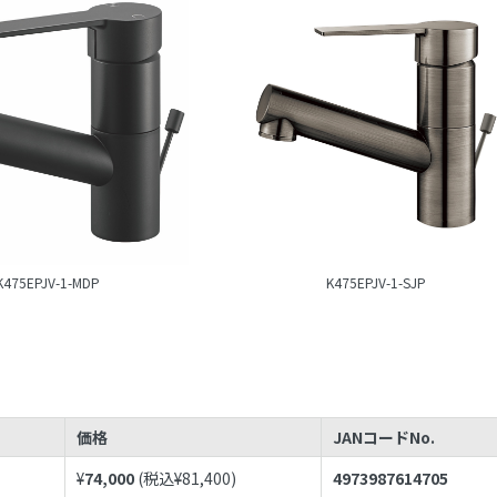
K475EPJV-1-MDP
K475EPJV-1-SJP
価格
JANコードNo.
¥
74,000
(税込¥
81,400
)
4973987614705