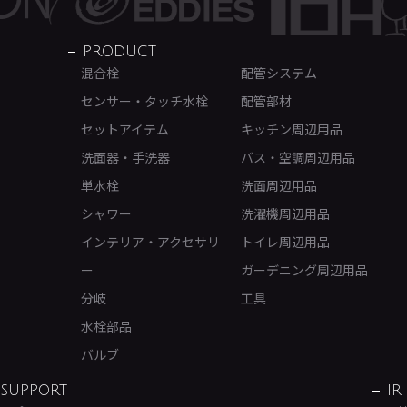
PRODUCT
混合栓
配管システム
センサー・タッチ水栓
配管部材
セットアイテム
キッチン周辺用品
洗面器・手洗器
バス・空調周辺用品
単水栓
洗面周辺用品
シャワー
洗濯機周辺用品
インテリア・アクセサリ
トイレ周辺用品
ー
ガーデニング周辺用品
分岐
工具
水栓部品
バルブ
SUPPORT
IR