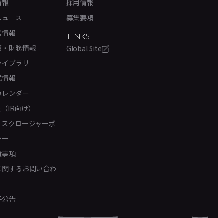
情報
採用情報
ニュース
募集要項
営情報
LINKS
績・財務情報
Global Site
ライブラリ
式情報
カレンダー
Q（IR向け）
ィスクロージャーポ
シー
責事項
Rに関するお問い合わ
子公告