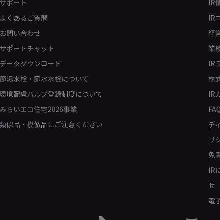
サポート
IR
よくあるご質問
IR
お問い合わせ
経
サポートチャット
業
データダウンロード
IR
節湯水栓・節水水栓について
株
環境配慮バルブ登録制度について
IR
みらいエコ住宅2026事業
FA
類似品・模倣品にご注意ください
デ
リ
免
I
せ
電