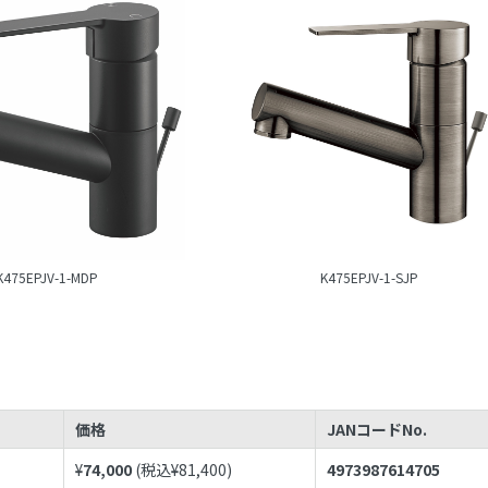
K475EPJV-1-MDP
K475EPJV-1-SJP
価格
JANコードNo.
¥
74,000
(税込¥
81,400
)
4973987614705