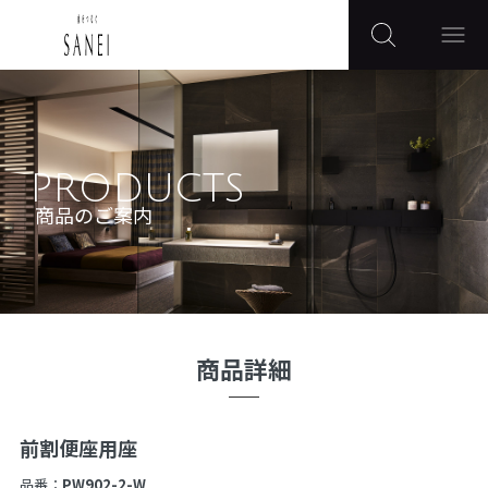
PRODUCTS
商品のご案内
商品詳細
前割便座用座
品番：
PW902-2-W