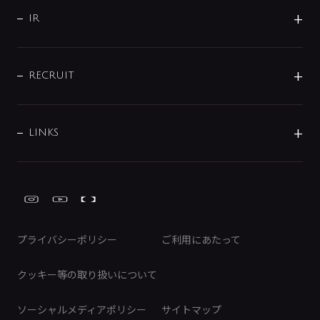
CSR
バルブ
よくあるご質問
じぶんシャワーが見つかる
会社概要
シャワインフォ
IR
配管システム
お問い合わせ
沿革
配管部材
IENI
IR情報
サポートチャット
ブランド・グループ紹介
キッチン周辺用品
IRニュース
データダウンロード
RECRUIT
事業所案内
バス・空調周辺用品
経営情報
節湯水栓・節水水栓について
ショールーム
洗面周辺用品
採用情報
業績・財務情報
環境配慮バルブ登録制度について
水栓金具の製造工程
洗濯機周辺用品
募集要項
IRライブラリ
LINKS
みらいエコ住宅2026事業
トイレ周辺用品
株式情報
類似品・模倣品にご注意ください
ガーデニング周辺用品
Global Site
IRカレンダー
工具
FAQ（IR向け）
ディスクロージャーポリシー
免責事項
プライバシーポリシー
ご利用にあたって
IRに関するお問い合わせ
電子公告
クッキー等の取り扱いについて
ソーシャルメディアポリシー
サイトマップ