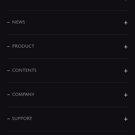
BRAND
DESIGN
NEWS
ニュースリリース
商品に関して
PRODUCT
展示会
混合栓
企業情報
センサー・タッチ水栓
その他
CONTENTS
セットアイテム
MIZUBA（ミズバ）
予洗い水栓
プレパシュ＋
洗面器・手洗器
単水栓
COMPANY
みらいエコ住宅2026
事業について
シャワー
企業情報
インテリア・アクセサリー
SMART FINE BUBBLE
ORIGINAL GRAPHIC
企業理念
SUPPORT
分岐
コーポレートメッセージ
水栓部品
水まわり解決帖
サポート