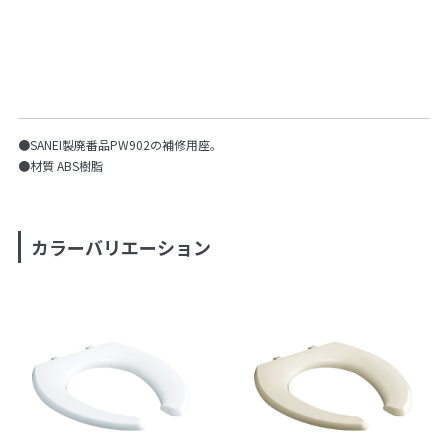
●SANEI製廃番品PW902の補修用座。
●材質 ABS樹脂
カラーバリエーション