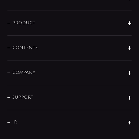
ニュースリリース
商品に関して
PRODUCT
展示会
混合栓
企業情報
センサー・タッチ水栓
その他
CONTENTS
セットアイテム
MIZUBA（ミズバ）
予洗い水栓
プレパシュ＋
洗面器・手洗器
単水栓
COMPANY
みらいエコ住宅2026
事業について
シャワー
企業情報
インテリア・アクセサリー
SMART FINE BUBBLE
ORIGINAL GRAPHIC
企業理念
SUPPORT
分岐
コーポレートメッセージ
水栓部品
水まわり解決帖
サポート
CSR
バルブ
よくあるご質問
じぶんシャワーが見つかる
会社概要
シャワインフォ
IR
配管システム
お問い合わせ
沿革
配管部材
IENI
IR情報