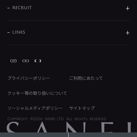
サポートチャット
ブランド・グループ紹介
キッチン周辺用品
IRニュース
データダウンロード
RECRUIT
事業所案内
バス・空調周辺用品
経営情報
節湯水栓・節水水栓について
ショールーム
洗面周辺用品
採用情報
業績・財務情報
環境配慮バルブ登録制度について
水栓金具の製造工程
洗濯機周辺用品
募集要項
IRライブラリ
LINKS
みらいエコ住宅2026事業
トイレ周辺用品
株式情報
類似品・模倣品にご注意ください
ガーデニング周辺用品
Global Site
IRカレンダー
工具
FAQ（IR向け）
ディスクロージャーポリシー
免責事項
プライバシーポリシー
ご利用にあたって
IRに関するお問い合わせ
電子公告
クッキー等の取り扱いについて
ソーシャルメディアポリシー
サイトマップ
Copyright
©2026 SANEI LTD.
All rights reserved.