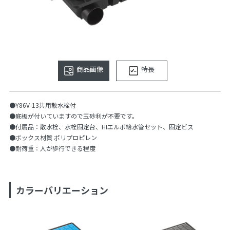
商品画像
特長
●Y86V-13共用散水栓付
●底板が付いていますので玉砂利が不要です。
●付属品：散水栓、水栓固定台、HIエルボ給水管セット、固定ビス
●ボックス材質 ポリプロピレン
●耐荷重：人が歩行できる程度
カラーバリエーション