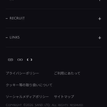
配管システム
お問い合わせ
沿革
配管部材
IENI
IR情報
サポートチャット
ブランド・グループ紹介
キッチン周辺用品
IRニュース
データダウンロード
RECRUIT
事業所案内
バス・空調周辺用品
経営情報
節湯水栓・節水水栓について
ショールーム
洗面周辺用品
採用情報
業績・財務情報
環境配慮バルブ登録制度について
水栓金具の製造工程
洗濯機周辺用品
募集要項
IRライブラリ
LINKS
みらいエコ住宅2026事業
トイレ周辺用品
株式情報
類似品・模倣品にご注意ください
ガーデニング周辺用品
Global Site
IRカレンダー
工具
FAQ（IR向け）
ディスクロージャーポリシー
免責事項
プライバシーポリシー
ご利用にあたって
IRに関するお問い合わせ
電子公告
クッキー等の取り扱いについて
ソーシャルメディアポリシー
サイトマップ
Copyright
©2026 SANEI LTD.
All rights reserved.