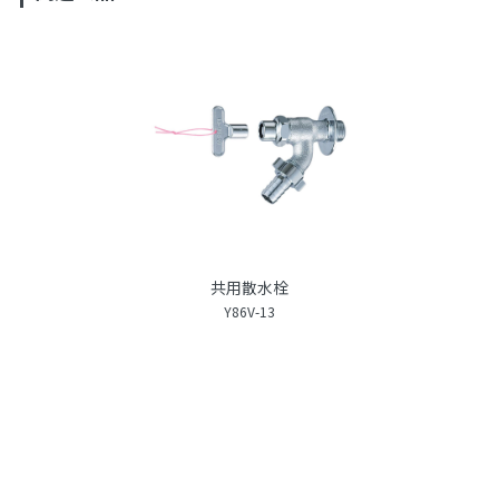
共用散水栓
Y86V-13