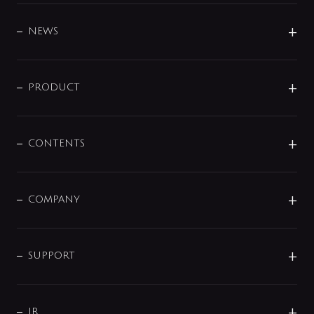
BRAND
DESIGN
NEWS
ニュースリリース
商品に関して
PRODUCT
展示会
混合栓
企業情報
センサー・タッチ水栓
その他
CONTENTS
セットアイテム
MIZUBA（ミズバ）
予洗い水栓
プレパシュ＋
洗面器・手洗器
単水栓
COMPANY
みらいエコ住宅2026
事業について
シャワー
企業情報
インテリア・アクセサリー
SMART FINE BUBBLE
ORIGINAL GRAPHIC
企業理念
SUPPORT
分岐
コーポレートメッセージ
水栓部品
水まわり解決帖
サポート
CSR
バルブ
よくあるご質問
じぶんシャワーが見つかる
会社概要
シャワインフォ
IR