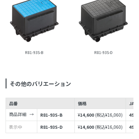
R81-93S-B
R81-93S-D
その他のバリエーション
品番
価格
JAN
商品詳細
R81-93S-B
¥
14,600
(税込¥
16,060
)
4973
表示中
R81-93S-D
¥
14,600
(税込¥
16,060
)
4973