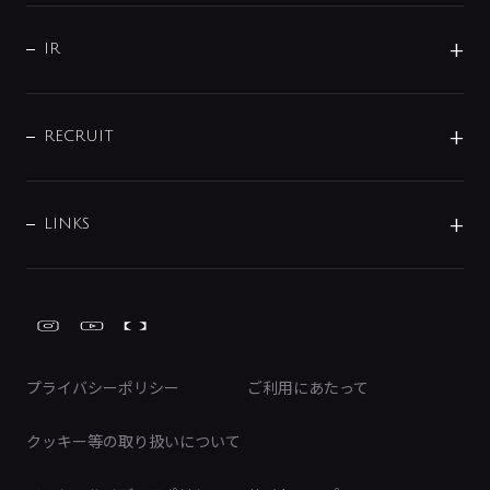
サポート
CSR
バルブ
よくあるご質問
じぶんシャワーが見つかる
会社概要
シャワインフォ
IR
配管システム
お問い合わせ
沿革
配管部材
IENI
IR情報
サポートチャット
ブランド・グループ紹介
キッチン周辺用品
IRニュース
データダウンロード
RECRUIT
事業所案内
バス・空調周辺用品
経営情報
節湯水栓・節水水栓について
ショールーム
洗面周辺用品
採用情報
業績・財務情報
環境配慮バルブ登録制度について
水栓金具の製造工程
洗濯機周辺用品
募集要項
IRライブラリ
LINKS
みらいエコ住宅2026事業
トイレ周辺用品
株式情報
類似品・模倣品にご注意ください
ガーデニング周辺用品
Global Site
IRカレンダー
工具
FAQ（IR向け）
ディスクロージャーポリシー
免責事項
プライバシーポリシー
ご利用にあたって
IRに関するお問い合わせ
電子公告
クッキー等の取り扱いについて