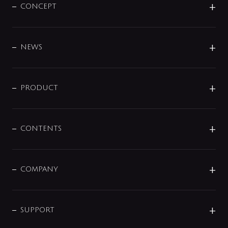
CONCEPT
BRAND
DESIGN
NEWS
ニュースリリース
商品に関して
PRODUCT
展示会
混合栓
企業情報
センサー・タッチ水栓
その他
CONTENTS
セットアイテム
MIZUBA（ミズバ）
予洗い水栓
プレパシュ＋
洗面器・手洗器
単水栓
COMPANY
みらいエコ住宅2026
事業について
シャワー
企業情報
インテリア・アクセサリー
SMART FINE BUBBLE
ORIGINAL GRAPHIC
企業理念
SUPPORT
分岐
コーポレートメッセージ
水栓部品
水まわり解決帖