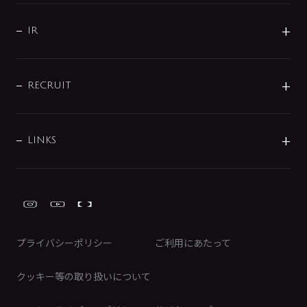
サポート
CSR
バルブ
よくあるご質問
じぶんシャワーが見つかる
会社概要
シャワインフォ
IR
配管システム
お問い合わせ
沿革
配管部材
IENI
IR情報
サポートチャット
ブランド・グループ紹介
キッチン周辺用品
IRニュース
データダウンロード
RECRUIT
事業所案内
バス・空調周辺用品
経営情報
節湯水栓・節水水栓について
ショールーム
洗面周辺用品
採用情報
業績・財務情報
環境配慮バルブ登録制度について
水栓金具の製造工程
洗濯機周辺用品
募集要項
IRライブラリ
LINKS
みらいエコ住宅2026事業
トイレ周辺用品
株式情報
類似品・模倣品にご注意ください
ガーデニング周辺用品
Global Site
IRカレンダー
工具
FAQ（IR向け）
ディスクロージャーポリシー
免責事項
プライバシーポリシー
ご利用にあたって
IRに関するお問い合わせ
電子公告
クッキー等の取り扱いについて