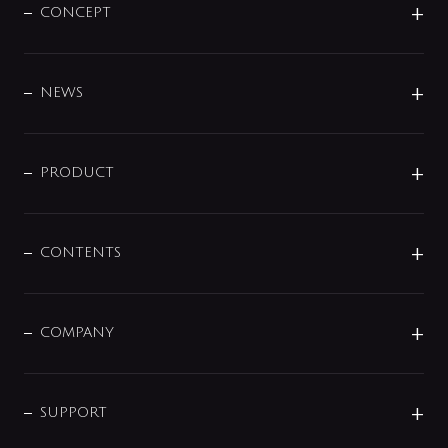
CONCEPT
BRAND
DESIGN
NEWS
ニュースリリース
商品に関して
PRODUCT
展示会
混合栓
企業情報
センサー・タッチ水栓
その他
CONTENTS
セットアイテム
MIZUBA（ミズバ）
予洗い水栓
プレパシュ＋
洗面器・手洗器
単水栓
COMPANY
みらいエコ住宅2026
事業について
シャワー
企業情報
インテリア・アクセサリー
SMART FINE BUBBLE
ORIGINAL GRAPHIC
企業理念
SUPPORT
分岐
コーポレートメッセージ
水栓部品
水まわり解決帖