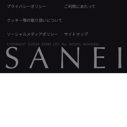
免責事項
プライバシーポリシー
ご利用にあたって
IRに関するお問い合わせ
電子公告
クッキー等の取り扱いについて
ソーシャルメディアポリシー
サイトマップ
Copyright
©2026 SANEI LTD.
All rights reserved.