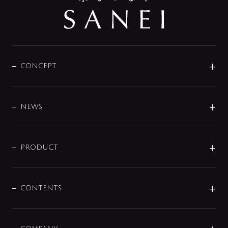
CONCEPT
BRAND
DESIGN
NEWS
ニュースリリース
商品に関して
PRODUCT
展示会
混合栓
企業情報
センサー・タッチ水栓
その他
CONTENTS
セットアイテム
MIZUBA（ミズバ）
予洗い水栓
プレパシュ＋
洗面器・手洗器