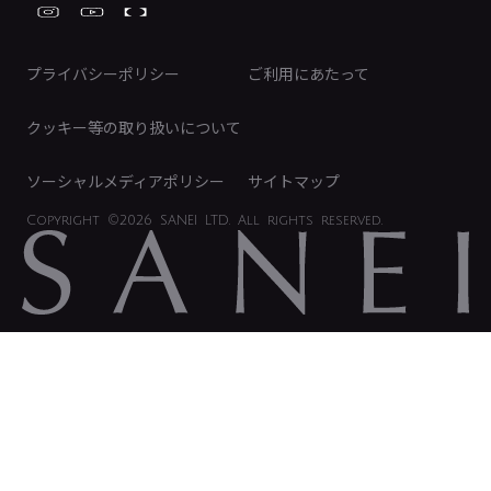
FAQ（IR向け）
ディスクロージャーポリシー
免責事項
プライバシーポリシー
ご利用にあたって
IRに関するお問い合わせ
電子公告
クッキー等の取り扱いについて
ソーシャルメディアポリシー
サイトマップ
Copyright
©2026 SANEI LTD.
All rights reserved.