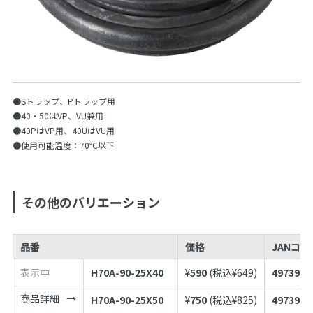
●Sトラップ、Pトラップ用
●40・50はVP、VU兼用
●40PはVP用、40UはVU用
●使用可能温度：70℃以下
その他のバリエーション
品番
価格
JANコー
表示中
H70A-90-25X40
¥
590
(税込¥
649
)
4973987
商品詳細
H70A-90-25X50
¥
750
(税込¥
825
)
4973987