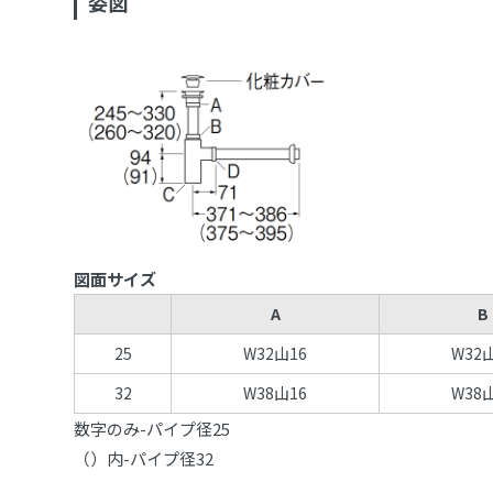
姿図
図面サイズ
A
B
25
W32山16
W32
32
W38山16
W38
数字のみ-パイプ径25
（）内-パイプ径32